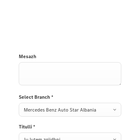
Test Drive A-Class Saloon.
Na dërgoni një kërkesë për të testuar makinën A-
Class Saloon dhe ne do t'ju kontaktojmë së shpejti.
Mesazh
Select Branch
*
Mercedes Benz Auto Star Albania
Titulli
*
Ju lutem zgjidhni ...