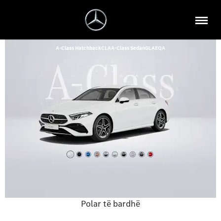
A-Class Hatchback
CLA
A-Class Sedan
GLA
EQA
Polar të bardhë