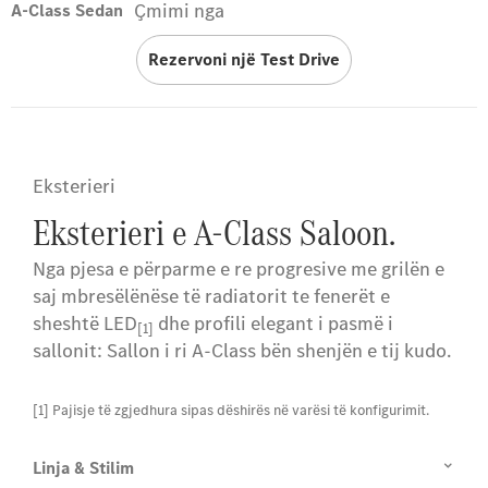
Çmimi nga
A-Class Sedan
Rezervoni një Test Drive
Eksterieri
Eksterieri e A-Class Saloon.
Nga pjesa e përparme e re progresive me grilën e
saj mbresëlënëse të radiatorit te fenerët e
sheshtë LED
dhe profili elegant i pasmë i
[1]
sallonit: Sallon i ri A-Class bën shenjën e tij kudo.
[1] Pajisje të zgjedhura sipas dëshirës në varësi të konfigurimit.
Linja & Stilim