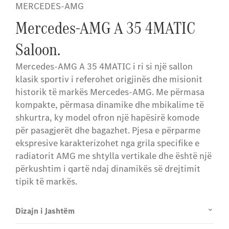
disponueshmëria dhe funksionalitetet e
MERCEDES-AMG
tyre, varen në veçanti nga modeli i
Mercedes-AMG A 35 4MATIC
automjetit, viti i prodhimit, pajisjet
opsionale të zgjedhura dhe vendi.
Saloon.
Mercedes-AMG A 35 4MATIC i ri si një sallon
klasik sportiv i referohet origjinës dhe misionit
historik të markës Mercedes-AMG. Me përmasa
kompakte, përmasa dinamike dhe mbikalime të
shkurtra, ky model ofron një hapësirë ​​komode
për pasagjerët dhe bagazhet. Pjesa e përparme
ekspresive karakterizohet nga grila specifike e
radiatorit AMG me shtylla vertikale dhe është një
përkushtim i qartë ndaj dinamikës së drejtimit
tipik të markës.
Dizajn i Jashtëm