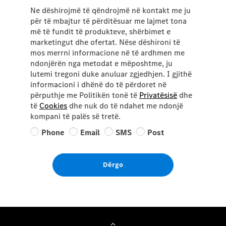
Ne dëshirojmë të qëndrojmë në kontakt me ju
për të mbajtur të përditësuar me lajmet tona
më të fundit të produkteve, shërbimet e
marketingut dhe ofertat. Nëse dëshironi të
mos merrni informacione në të ardhmen me
ndonjërën nga metodat e mëposhtme, ju
lutemi tregoni duke anuluar zgjedhjen. I gjithë
informacioni i dhënë do të përdoret në
përputhje me Politikën tonë të
Privatësisë
dhe
të
Cookies
dhe nuk do të ndahet me ndonjë
kompani të palës së tretë.
Phone
Email
SMS
Post
Dërgo