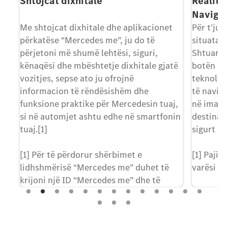
)
Shtojcat dixhitale
Realite
Navigi
Me shtojcat dixhitale dhe aplikacionet
Për t'ju 
përkatëse “Mercedes me”, ju do të
situata k
i:
përjetoni më shumë lehtësi, siguri,
Shtuar M
kënaqësi dhe mbështetje dixhitale gjatë
botën vir
vozitjes, sepse ato ju ofrojnë
teknolog
informacion të rëndësishëm dhe
të navigi
funksione praktike për Mercedesin tuaj,
në imazhe
dja
si në automjet ashtu edhe në smartfonin
destinaci
dhe
tuaj.[1]
sigurt dh
[1] Për të përdorur shërbimet e
[1] Pajis
lidhshmërisë “Mercedes me” duhet të
varësi të
krijoni një ID “Mercedes me” dhe të
pranoni kushtet e përdorimit të
shërbimeve të lidhshmërisë “Mercedes
me”. Shërbimet e shfaqura, si edhe