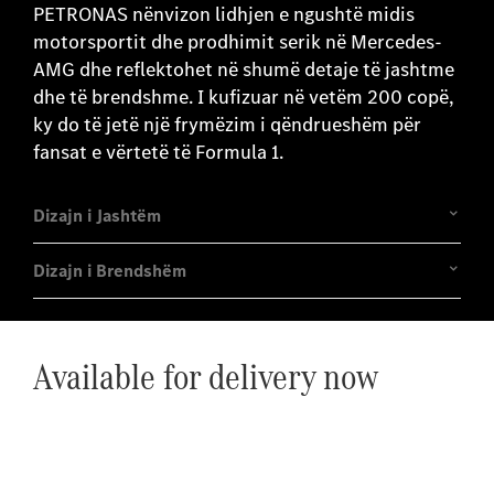
PETRONAS nënvizon lidhjen e ngushtë midis
motorsportit dhe prodhimit serik në Mercedes-
AMG dhe reflektohet në shumë detaje të jashtme
dhe të brendshme. I kufizuar në vetëm 200 copë,
ky do të jetë një frymëzim i qëndrueshëm për
fansat e vërtetë të Formula 1.
Dizajn i Jashtëm
Dizajn i Brendshëm
Available for delivery now