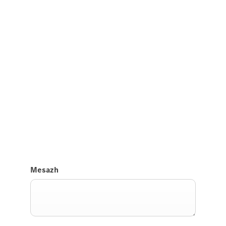
Përjetoni atë në rrugë.
Test Drive AMG GT Coupé.
Na dërgoni një kërkesë për të testuar Mercedes-
AMG GT Coupé dhe ne do t'ju kontaktojmë së
shpejti.
Mesazh