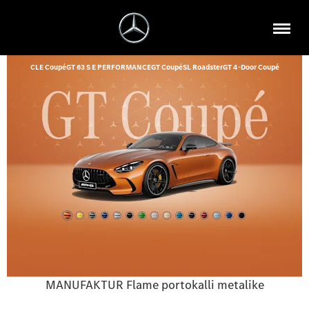
CLE Coupé
GT 63 S E PERFORMANCE
GT Coupé
SL Roadster
GT 4-Door Coupé
MANUFAKTUR Flame portokalli metalike