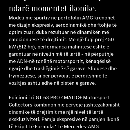
ndarë momentet ikonike.
Modeli më sportiv në portofolin AMG krenohet
me dizajn ekspresiv, aerodinamikë dhe ftohje të
optimizuar, duke rezultuar në dinamikën më
emocionuese të drejtimit. Me një fuqi prej 450
kW (612 hp), performanca mahnitëse është e
garantuar në nivelin më të lartë - në përputhje
me ADN-në tonë të motorsportit, kënaqësisë
ngarje dhe trashëgimisë së garave. Sfiduese dhe
frymëzuese, si për përvojat e përditshme të
vozitjes ashtu edhe në pistën e garave.
Edicioni i ri GT 63 PRO 4MATIC+ Motorsport
Collectors kombinon një përvojë jashtëzakonisht
dinamike të drejtimit me një nivel të lartë
ekskluziviteti. Pamja ekspresive në pamjen ikonë
të Ekipit të Formula 1 të Mercedes-AMG