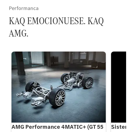
Performanca
KAQ EMOCIONUESE. KAQ
AMG.
55
Sistemi i ngritjes së boshtit të
AMG Rea