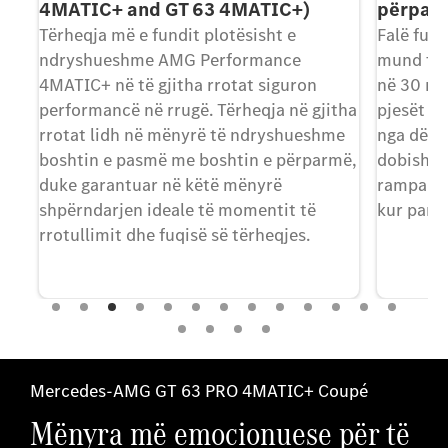
përparmë
55 4MA
Falë funksionit të ngritjes së boshtit, ju
Makina j
mund ta ngrini boshtin e përparmë deri
pasion t
në 30 mm me qëllim për të mbrojtur
momenti 
tha
pjesët shtesë të parakolpit të përparmë
zhurmën
e
nga dëmtimi. Kjo mund të jetë e
zhurma 
më,
dobishme, për shembull, kur vozitni mbi
ju mund t
rampa, në hyrje dhe dalje të pjerrëta ose
tingëlloj
kur parkoni.
ekranin 
zhurmën 
(të EKUI
motorspo
Mercedes-AMG GT 63 PRO 4MATIC+ Coupé
Mënyra më emocionuese për të