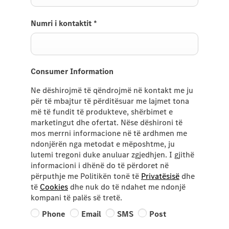
Numri i kontaktit
*
Consumer Information
Ne dëshirojmë të qëndrojmë në kontakt me ju
për të mbajtur të përditësuar me lajmet tona
më të fundit të produkteve, shërbimet e
marketingut dhe ofertat. Nëse dëshironi të
mos merrni informacione në të ardhmen me
ndonjërën nga metodat e mëposhtme, ju
lutemi tregoni duke anuluar zgjedhjen. I gjithë
informacioni i dhënë do të përdoret në
përputhje me Politikën tonë të
Privatësisë
dhe
të
Cookies
dhe nuk do të ndahet me ndonjë
kompani të palës së tretë.
Phone
Email
SMS
Post