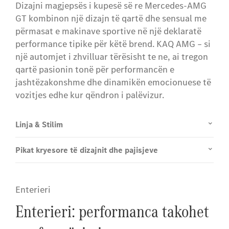
Dizajni magjepsës i kupesë së re Mercedes-AMG
GT kombinon një dizajn të qartë dhe sensual me
përmasat e makinave sportive në një deklaratë
performance tipike për këtë brend. KAQ AMG – si
një automjet i zhvilluar tërësisht te ne, ai tregon
qartë pasionin tonë për performancën e
jashtëzakonshme dhe dinamikën emocionuese të
vozitjes edhe kur qëndron i palëvizur.
Linja & Stilim
Pikat kryesore të dizajnit dhe pajisjeve
Enterieri
Enterieri: performanca takohet