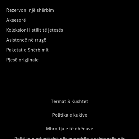
Rezervoni një shërbim
Aksesorë
Koleksioni i stilit të jetesës
Asistencë në rrugë
Paketat e Shërbimit
Pjesë origjinale
Termat & Kushtet
Politika e kukive
Mbrojtja e të dhënave
Politika e privatësisë për quendrën e asistencës për