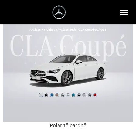
A-Class Hatchback
A-Class Sedan
CLA Coupé
GLA
GLB
Polar të bardhë