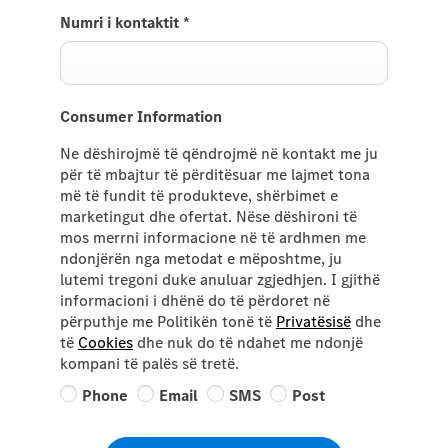
Numri i kontaktit
*
Consumer Information
Ne dëshirojmë të qëndrojmë në kontakt me ju
për të mbajtur të përditësuar me lajmet tona
më të fundit të produkteve, shërbimet e
marketingut dhe ofertat. Nëse dëshironi të
mos merrni informacione në të ardhmen me
ndonjërën nga metodat e mëposhtme, ju
lutemi tregoni duke anuluar zgjedhjen. I gjithë
informacioni i dhënë do të përdoret në
përputhje me Politikën tonë të
Privatësisë
dhe
të
Cookies
dhe nuk do të ndahet me ndonjë
kompani të palës së tretë.
Phone
Email
SMS
Post