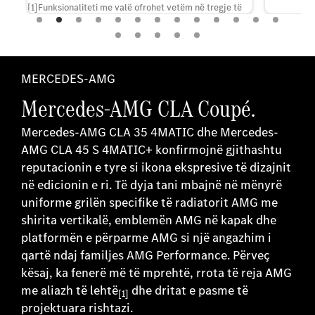
[1]Funksionaliteti me valë ofrohet vetëm në tregje të
caktuara. Në tregje të tjera, Apple CarPlay™ dhe
Android Auto™ mund të përdoren vetëm nëpërmjet
kabllos.
MERCEDES-AMG
Mercedes-AMG CLA Coupé.
Mercedes-AMG CLA 35 4MATIC dhe Mercedes-
AMG CLA 45 S 4MATIC+ konfirmojnë gjithashtu
reputacionin e tyre si ikona ekspresive të dizajnit
në edicionin e ri. Të dyja tani mbajnë në mënyrë
uniforme grilën specifike të radiatorit AMG me
shirita vertikalë, emblemën AMG në kapak dhe
platformën e përparme AMG si një angazhim i
qartë ndaj familjes AMG Performance. Përveç
kësaj, ka fenerë më të mprehtë, rrota të reja AMG
me aliazh të lehtë
dhe dritat e pasme të
[1]
projektuara rishtazi.