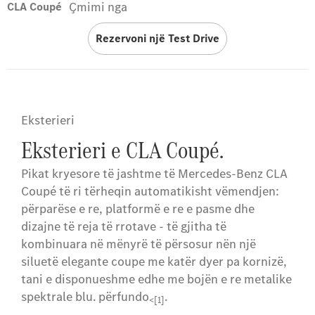
Çmimi nga
CLA Coupé
Rezervoni një Test Drive
Eksterieri
Eksterieri e CLA Coupé.
Pikat kryesore të jashtme të Mercedes-Benz CLA
Coupé të ri tërheqin automatikisht vëmendjen:
përparëse e re, platformë e re e pasme dhe
dizajne të reja të rrotave - të gjitha të
kombinuara në mënyrë të përsosur nën një
siluetë elegante coupe me katër dyer pa kornizë,
tani e disponueshme edhe me bojën e re metalike
spektrale blu. përfundo
.
<[1]