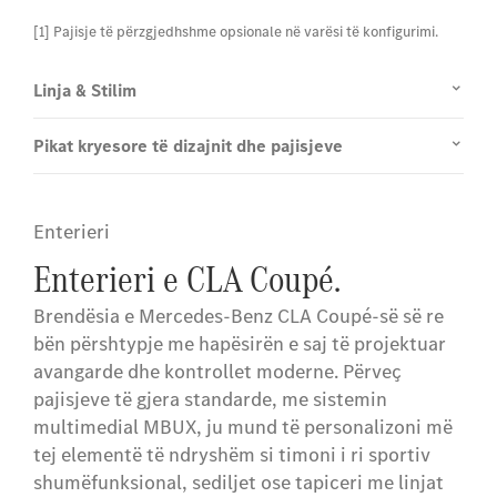
[1] Pajisje të përzgjedhshme opsionale në varësi të konfigurimi.
Linja & Stilim
Pikat kryesore të dizajnit dhe pajisjeve
Enterieri
Enterieri e CLA Coupé.
Brendësia e Mercedes-Benz CLA Coupé-së së re
bën përshtypje me hapësirën e saj të projektuar
avangarde dhe kontrollet moderne. Përveç
pajisjeve të gjera standarde, me sistemin
multimedial MBUX, ju mund të personalizoni më
tej elementë të ndryshëm si timoni i ri sportiv
shumëfunksional, sediljet ose tapiceri me linjat