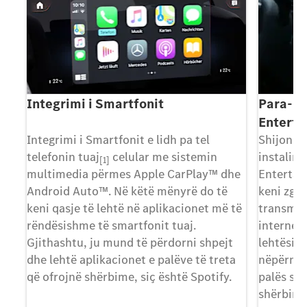
Integrimi i Smartfonit
Para-in
Entert
Integrimi i Smartfonit e lidh pa tel
Shijoni m
telefonin tuaj
celular me sistemin
instalim
[1]
më
multimedia përmes Apple CarPlay™ dhe
Entertai
Android Auto™. Në këtë mënyrë do të
keni zgj
keni qasje të lehtë në aplikacionet më të
transmet
je
rëndësishme të smartfonit tuaj.
internet
pak
Gjithashtu, ju mund të përdorni shpejt
lehtësi 
dhe lehtë aplikacionet e palëve të treta
nëpërmjet
e
që ofrojnë shërbime, siç është Spotify.
palës së
shërbime