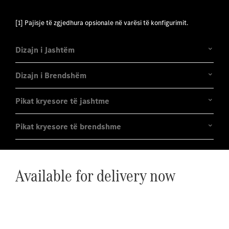
[1] Pajisje të zgjedhura opsionale në varësi të konfigurimit.
Dizajn i Jashtëm
Dizajn i Brendshëm
Pikat kryesore të jashtme
Pikat kryesore të brendshme
Available for delivery now