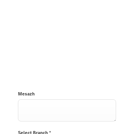
Përjetoni atë në rrugë
Test Drive CLA Coupé.
Na dërgoni një kërkesë për të testuar makinën CLA
Coupé dhe ne do t'ju kontaktojmë së shpejti.
Mesazh
Select Branch
*