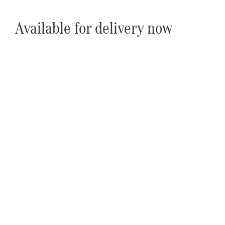
Available for delivery now
Përjetoni atë në rrugë
Test Drive Marco Polo.
Na dërgoni një kërkesë për të testuar makinën
Marco Polo dhe ne do t'ju kontaktojmë së shpejti.