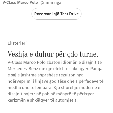
Çmimi nga
V-Class Marco Polo
Rezervoni një Test Drive
Eksterieri
Veshja e duhur për çdo turne.
V-Class Marco Polo zbaton idiomën e dizajnit të
Mercedes-Benz me një efekt të shkëlqyer. Pamja
e saj e jashtme shprehëse rezulton nga
ndërveprimi i linjave goditëse dhe sipërfaqeve të
mëdha dhe të lëmuara. Kjo shprehje moderne e
dizajnit nxjerr në pah në mënyrë të përkryer
karizmën e shkëlqyer të automjetit.