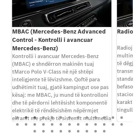
MBAC (Mercedes-Benz Advanced
Radio d
Control - Kontrolli i avancuar
Mercedes-Benz)
Radioja d
multimed
Kontrolli i avancuar Mercedes-Benz
të dëgjua
(MBAC) e shndërron makinën tuaj
transmet
tMarco Polo V-Class në një shtëpi
standard
inteligjente të lëvizshme. Qoftë para
e
befasojn
udhëtimit tuaj, gjatë kampingut ose pas
stacionev
kësaj: me MBAC, ju mund të kontrolloni
karakteri
dhe të përdorni lehtësisht komponentë
in
tingulli 
elektrikë të rëndësishëm nëpërmjet
ekranit me prekje të sistemit multimedia
MBUX ose duke përdorur aplikacionin
Bluetooth® për telefona inteligjentë.