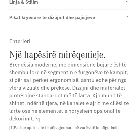
Linja & Stilim
Pikat kryesore të dizajnit dhe pajisjeve
Enterieri
Një hapësirë ​​mirëqenieje.
Brendësia moderne, me dimensione bujare është
shembullore në segmentin e furgonëve të kampit,
si për sa i përket ergonomisë, ashtu edhe për nga
vlera vizuale dhe prekëse. Dizajni dhe materialet
plotësojnë standardet më të larta. Kjo mund të
shihet, ndër të tjera, në kanalet e ajrit me cilësi të
lartë ose në elementët e ndryshëm opsional të
dekorimit.
[1]
[1]Pajisje opsionale të përzgjedhura në varësi të konfigurimit.