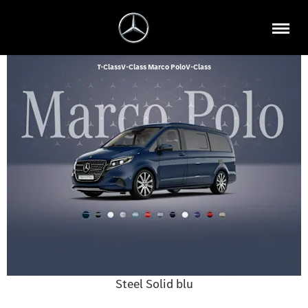
T-Class
V-Class Marco Polo
V-Class
Steel Solid blu