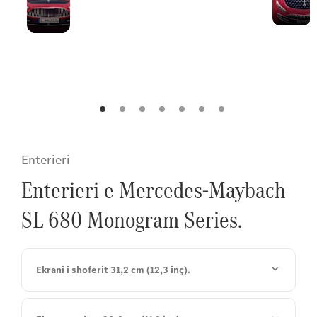
karakteristike
gjithmonë: Marka
Maybach
Maybach është e
gdhendur në
grilën e ndriçuar
të radiatorit.
Enterieri
Enterieri e Mercedes-Maybach
SL 680 Monogram Series.
Ekrani i shoferit 31,2 cm (12,3 inç).