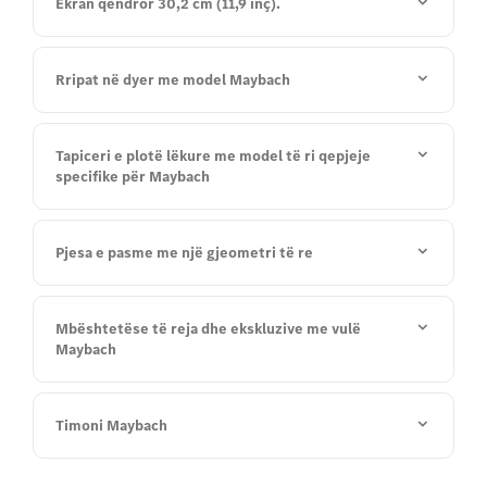
Ekran qendror 30,2 cm (11,9 inç).
Rripat në dyer me model Maybach
Tapiceri e plotë lëkure me model të ri qepjeje
specifike për Maybach
Pjesa e pasme me një gjeometri të re
Mbështetëse të reja dhe ekskluzive me vulë
Maybach
Timoni Maybach