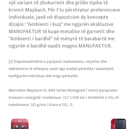
një variant të zbukurimit dhe grilën tipike të
kromit Maybach. Për t'iu përshtatur preferencave
individuale, janë në dispozicion dy koncepte
dizajni: "Ambienti i kuq" me ngjyrën ekskluzive
MANUFAKTUR të kuqe metalike të garnetit dhe
"Ambienti i bardhë" në mënyrë të barabartë me
ngjyrën e bardhë opalit magno MANUFAKTUR.
[1] Disponueshmëria e pajisjeve, funksioneve, veçorive dhe
shërbimeve të shfaqura varet nga modeli përkatës i automjetit,
konfigurimi individual dhe tregu përkatës.
Mercedes-Maybach SL 680 Series Monogram | vlerat paraprake:
Konsumi i energjisë i kombinuar: 13.7 l/100 km | Emetimet e CO₂ të
kombinuara: 312 g/km | Klasa e CO₂: G
Grila
Madhështore siç