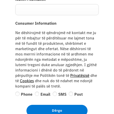
Consumer Information
Ne dëshirojmë të qëndrojmë në kontakt me ju
për të mbajtur të përditësuar me lajmet tona
më të fundit të produkteve, shërbimet e
marketingut dhe ofertat. Nëse dëshironi të
mos merrni informacione në të ardhmen me
ndonjërën nga metodat e mëposhtme, ju
lutemi tregoni duke anuluar zgjedhjen. I gjithë
informacioni i dhënë do të përdoret në
përputhje me Politikën tonë të
Privatësisë
dhe
të
Cookies
dhe nuk do të ndahet me ndonjë
kompani të palës së tretë.
Phone
Email
SMS
Post
Dërgo