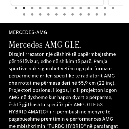
MERCEDES-AMG
Mercedes-AMG GLE.
Dizajni rrezaton një dëshirë të papërmbajtshme
për të lëvizur, edhe në shikim të parë. Pamja
sportive nuk sigurohet vetëm nga platforma e
përparme me grilën specifike të radiatorit AMG
dhe rrotat me përmasa deri në 55,9 cm (22 inç).
Projektori opsional i logos, i cili projekton logon
AMG në dysheme kur hapen dyert e përparme,
është gjithashtu specifik për AMG. GLE 53
HYBRID 4MATIC+ i ri përmbush në mënyrë të
pagabueshme premtimin e performancës AMG
me mbishkrimin "TURBO HYBRID" në parafangat