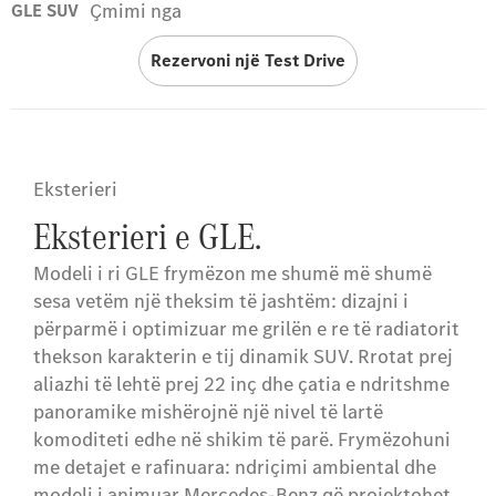
Çmimi nga
GLE SUV
Rezervoni një Test Drive
Eksterieri
Eksterieri e GLE.
Modeli i ri GLE frymëzon me shumë më shumë
sesa vetëm një theksim të jashtëm: dizajni i
përparmë i optimizuar me grilën e re të radiatorit
thekson karakterin e tij dinamik SUV. Rrotat prej
aliazhi të lehtë prej 22 inç dhe çatia e ndritshme
panoramike mishërojnë një nivel të lartë
komoditeti edhe në shikim të parë. Frymëzohuni
me detajet e rafinuara: ndriçimi ambiental dhe
modeli i animuar Mercedes-Benz që projektohet