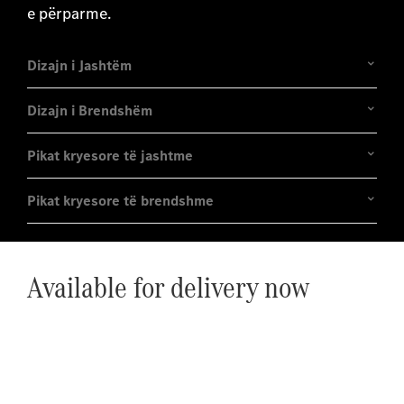
e përparme.
Dizajn i Jashtëm
Dizajn i Brendshëm
Pikat kryesore të jashtme
Pikat kryesore të brendshme
Available for delivery now