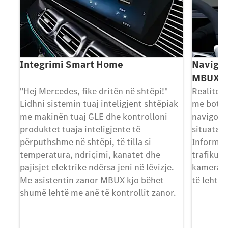
)
Integrimi Smart Home
Navigim
MBUX
"Hej Mercedes, fike dritën në shtëpi!"
Realiteti
Lidhni sistemin tuaj inteligjent shtëpiak
me botën
i
me makinën tuaj GLE dhe kontrolloni
navigoni
ë
produktet tuaja inteligjente të
situatat 
Kjo
përputhshme në shtëpi, të tilla si
Informaci
ë
temperatura, ndriçimi, kanatet dhe
trafikut 
nit
pajisjet elektrike ndërsa jeni në lëvizje.
kamerave
Me asistentin zanor MBUX kjo bëhet
të lehtë 
shumë lehtë me anë të kontrollit zanor.