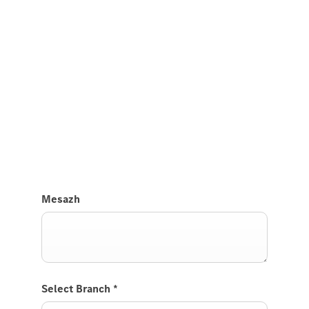
Përjetoni atë në rrugë
Test Drive GLE SUV.
Na dërgoni një kërkesë për të testuar makinën SUV
GLE dhe ne do t'ju kontaktojmë së shpejti.
Mesazh
Select Branch
*