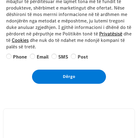
mbajtur të përditësuar me lajmet tona më të fundit të
produkteve, shërbimet e marketingut dhe ofertat. Nëse
dëshironi të mos merrni informacione në të ardhmen me
ndonjërën nga metodat e mëposhtme, ju lutemi tregoni
duke anuluar zgjedhjen. I gjithë informacioni i dhënë do të
përdoret në përputhje me Politikën tonë të
Privatësisë
dhe
të
Cookies
dhe nuk do të ndahet me ndonjë kompani të
palës së tretë.
Phone
Email
SMS
Post
Dërgo