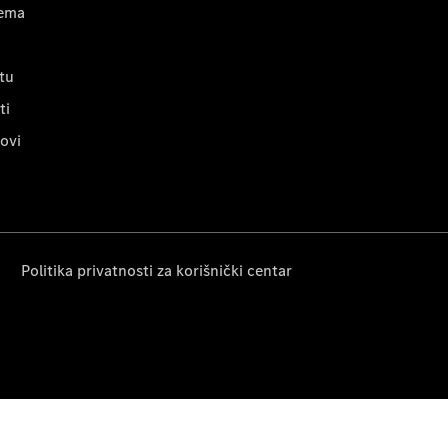
ema
tu
ti
lovi
Politika privatnosti za korišnički centar