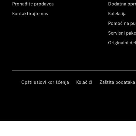
Pronađite prodavca
Dodatna opr
Kontaktirajte nas
Kolekcija
Pomoć na pu
Servisni pake
Originalni de
Opšti uslovi korišćenja
Kolačići
Zaštita podataka