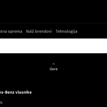
datna oprema
Naši brendovi
Tehnologija
Gore
s-Benz vlasnike
is