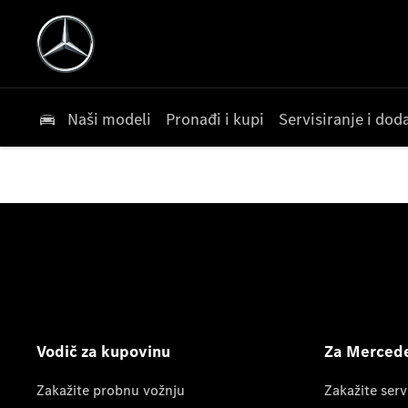
Naši modeli
Pronađi i kupi
Servisiranje i do
Vodič za kupovinu
Za Mercede
Zakažite probnu vožnju
Zakažite serv