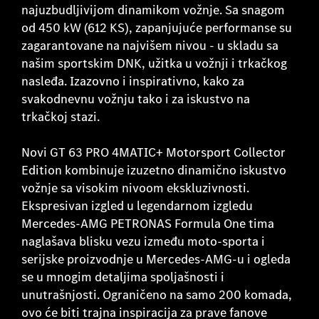
najuzbudljivijom dinamikom vožnje. Sa snagom
od 450 kW (612 KS), zapanjujuće performanse su
zagarantovane na najvišem nivou - u skladu sa
našim sportskim DNK, užitka u vožnji i trkačkog
nasleđa. Izazovno i inspirativno, kako za
svakodnevnu vožnju tako i za iskustvo na
trkačkoj stazi.
Novi GT 63 PRO 4MATIC+ Motorsport Collector
Edition kombinuje izuzetno dinamično iskustvo
vožnje sa visokim nivoom ekskluzivnosti.
Ekspresivan izgled u legendarnom izgledu
Mercedes-AMG PETRONAS Formula One tima
naglašava blisku vezu između moto-sporta i
serijske proizvodnje u Mercedes-AMG-u i ogleda
se u mnogim detaljima spoljašnosti i
unutrašnjosti. Ograničeno na samo 200 komada,
ovo će biti trajna inspiracija za prave fanove