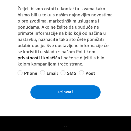
Željeli bismo ostati u kontaktu s vama kako
bismo bili u toku s našim najnovijim novostima
o proizvodima, marketinškim uslugama i
ponudama. Ako ne želite da ubuduće ne
primate informacije na bilo koji od načina u
nastavku, naznačite tako što ćete poništiti
odabir opcije. Sve dostavljene informacije će
se koristiti u skladu s našom Politikom
privatnosti
i
kolačića
i neće se dijeliti s bilo
kojom kompanijom treće strane.
Phone
Email
SMS
Post
Prihvati