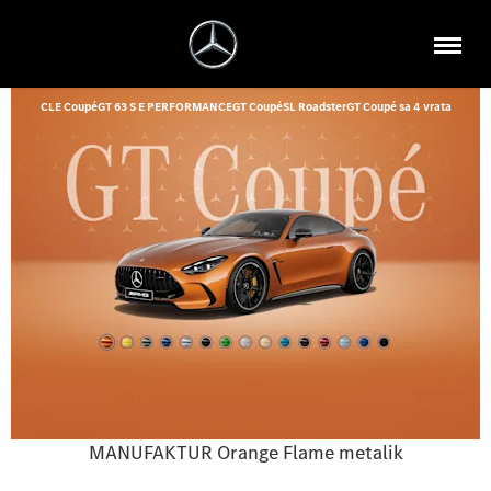
CLE Coupé
GT 63 S E PERFORMANCE
GT Coupé
SL Roadster
GT Coupé sa 4 vrata
MANUFAKTUR Orange Flame metalik