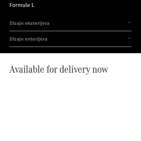
Formule 1.
Dizajn eksterijera
Dizajn enterijera
Available for delivery now
Doživite ga na putu