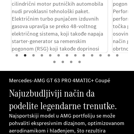
cilindrični motor putničkih automobila
pogon na
ra
nudi prvoklasni tehnološki paket.
Performa
Električnim turbo punjačem izduvnih
performa
gasova upravlja se preko 48-voltnog
točka pr
na
električnog sistema, koji takođe napaja
osovinu 
starter-generator sa remenskim
način ga
pogonom (RSG) koji takođe doprinosi
obrtnog 
brzom odgovoru jedinice.
Mercedes-AMG GT 63 PRO 4MATIC+ Coupé
Najuzbudljiviji način da
podelite legendarne trenutke.
Najsportskiji model u AMG portfoliju se može
pohvaliti ekspresivnim dizajnom, optimizovanom
aerodinamikom i hlađenjem, što rezultira