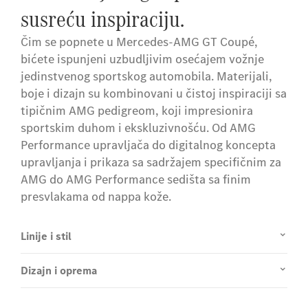
susreću inspiraciju.
Čim se popnete u Mercedes-AMG GT Coupé,
bićete ispunjeni uzbudljivim osećajem vožnje
jedinstvenog sportskog automobila. Materijali,
boje i dizajn su kombinovani u čistoj inspiraciji sa
tipičnim AMG pedigreom, koji impresionira
sportskim duhom i ekskluzivnošću. Od AMG
Performance upravljača do digitalnog koncepta
upravljanja i prikaza sa sadržajem specifičnim za
AMG do AMG Performance sedišta sa finim
presvlakama od nappa kože.
Linije i stil
Dizajn i oprema