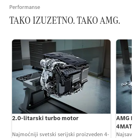
Performanse
TAKO IZUZETNO. TAKO AMG.
2.0-litarski turbo motor
AMG Pe
4MATIC
Najmoćniji svetski serijski proizveden 4-
Najsavre