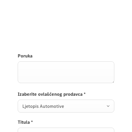
Probna vožnja AMG GT Coupé-a.
Pošaljite nam zahtev za probnu vožnju AMG GT
Coupé-a i javićemo Vam se uskoro.
Poruka
Izaberite ovlašćenog prodavca
*
Ljetopis Automotive
Titula
*