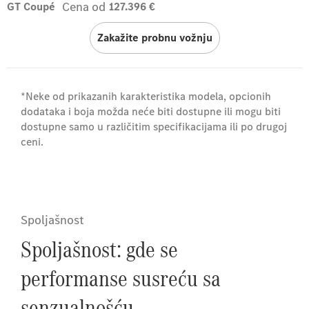
Cena od
GT Coupé
127.396 €
Zakažite probnu vožnju
*Neke od prikazanih karakteristika modela, opcionih
dodataka i boja možda neće biti dostupne ili mogu biti
dostupne samo u različitim specifikacijama ili po drugoj
ceni.
Spoljašnost
Spoljašnost: gde se
performanse susreću sa
senzualnošću.