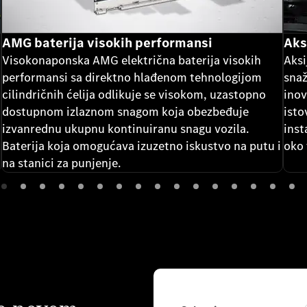
AMG baterija visokih performansi
Aks
Visokonaponska AMG električna baterija visokih
Aksi
performansi sa direktno hlađenom tehnologijom
snaž
cilindričnih ćelija odlikuje se visokom, uzastopno
inov
dostupnom izlaznom snagom koja obezbeđuje
isto
izvanrednu ukupnu kontinuiranu snagu vozila.
inst
Baterija koja omogućava izuzetno iskustvo na putu i
oko 
​​na stanici za punjenje.