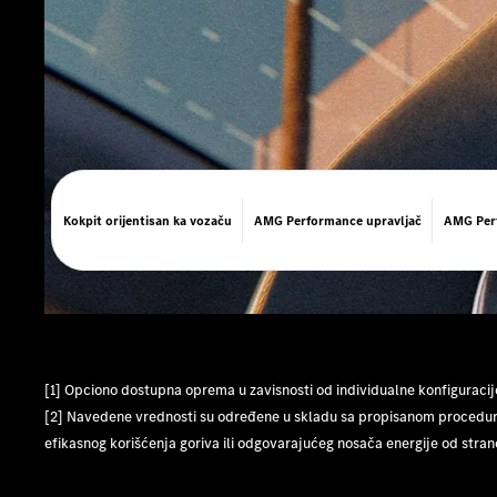
Kokpit orijentisan ka vozaču
AMG Performance upravljač
AMG Per
[1] Opciono dostupna oprema u zavisnosti od individualne konfiguracij
[2] Navedene vrednosti su određene u skladu sa propisanom proceduro
efikasnog korišćenja goriva ili odgovarajućeg nosača energije od strane