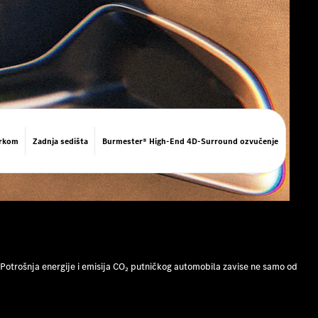
orkom
Zadnja sedišta
Burmester® High-End 4D-Surround ozvučenje
otrošnja energije i emisija CO₂ putničkog automobila zavise ne samo od