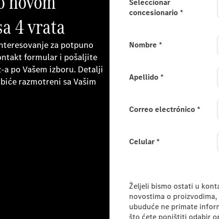
no novom
Seleccionar
concesionario
*
a 4 vrata
e interesovanje za potpuno
Nombre
*
takt formular i pošaljite
a po Vašem izboru. Detalji
Apellido
*
 biće razmotreni sa Vašim
Correo electrónico
*
Celular
*
Consumer Information
Željeli bismo ostati u kon
novostima o proizvodima, 
ubuduće ne primate informa
što ćete poništiti odabir o