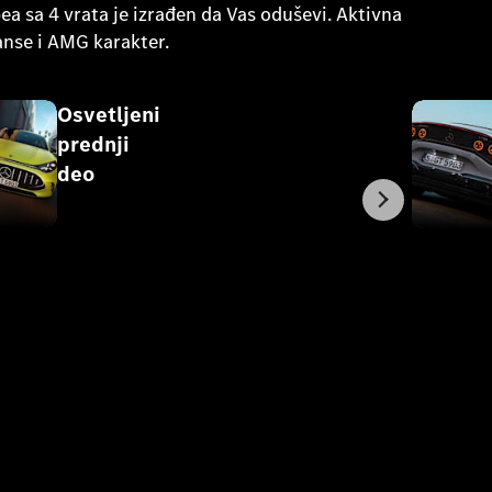
a sa 4 vrata je izrađen da Vas oduševi. Aktivna
anse i AMG karakter.
Osvetljeni
prednji
deo
Sledeće