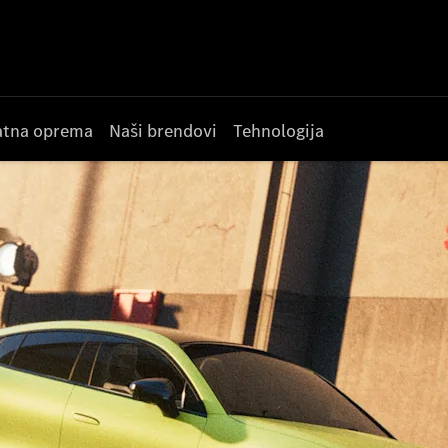
datna oprema
Naši brendovi
Tehnologija