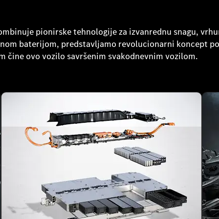
inuje pionirske tehnologije za izvanrednu snagu, vrhuns
ansnom baterijom, predstavljamo revolucionarni koncept 
km čine ovo vozilo savršenim svakodnevnim vozilom.