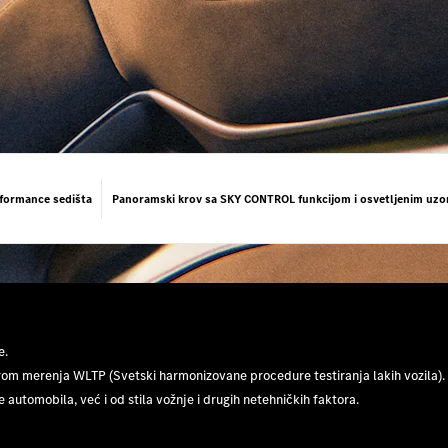
formance sedišta
Panoramski krov sa SKY CONTROL funkcijom i osvetljenim uz
e.
m merenja WLTP (Svetski harmonizovane procedure testiranja lakih vozila). P
 automobila, već i od stila vožnje i drugih netehničkih faktora.