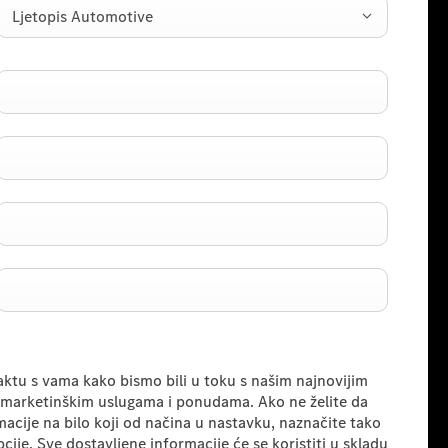
Ljetopis Automotive
taktu s vama kako bismo bili u toku s našim najnovijim
marketinškim uslugama i ponudama. Ako ne želite da
cije na bilo koji od načina u nastavku, naznačite tako
pcije. Sve dostavljene informacije će se koristiti u skladu