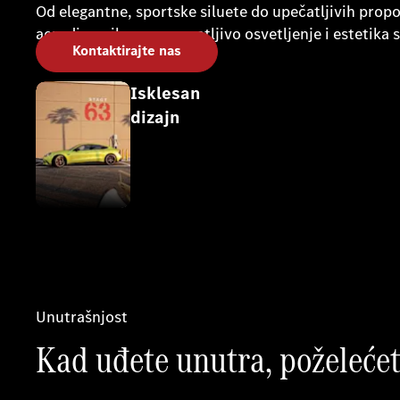
Od elegantne, sportske siluete do upečatljivih prop
aerodinamika, prepoznatljivo osvetljenje i estetika
Kontaktirajte nas
Isklesan
dizajn
Unutrašnjost
Kad uđete unutra, poželećet