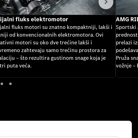
Sledeće
ijalni fluks elektromotor
AMG RI
jalni fluks motori su znatno kompaktniji, lakši i
Sportski
niji od konvencionalnih elektromotora. Ovi
prednost
ativni motori su oko dve trećine lakši i
prelazi 
vremeno zahtevaju samo trećinu prostora za
podešavan
alaciju – što rezultira gustinom snage koja je
Pruža sn
tri puta veća.
vožnje – 