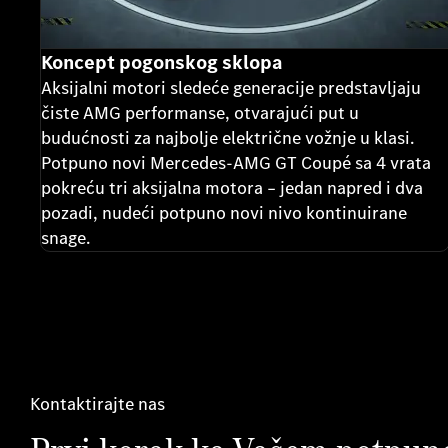
Koncept pogonskog sklopa
Aksijalni motori sledeće generacije predstavljaju
čiste AMG performanse, otvarajući put u
budućnosti za najbolje električne vožnje u klasi.
Potpuno novi Mercedes-AMG GT Coupé sa 4 vrata
pokreću tri aksijalna motora – jedan napred i dva
pozadi, nudeći potpuno novi nivo kontinuirane
snage.
Kontaktirajte nas