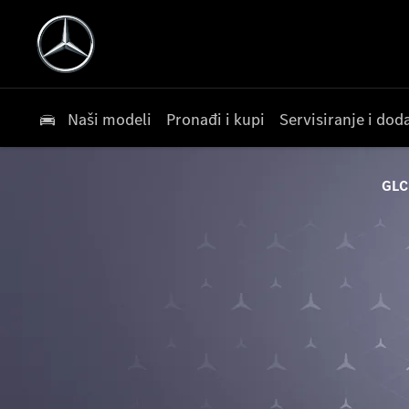
Naši modeli
Pronađi i kupi
Servisiranje i do
GLC