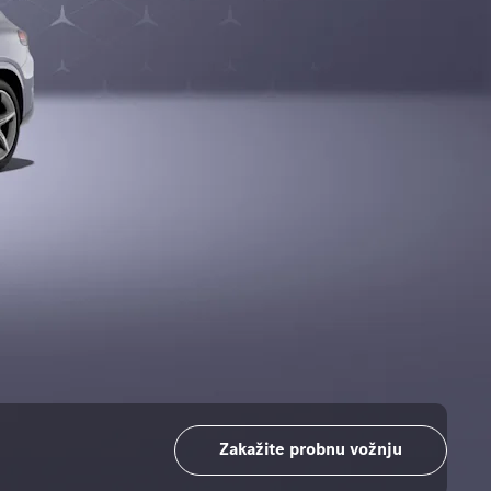
Zakažite probnu vožnju