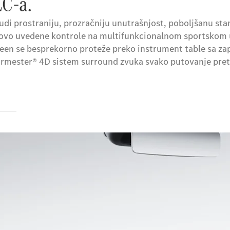
LC-a.
nudi prostraniju, prozračniju unutrašnjost, poboljšanu s
ponovo uvedene kontrole na multifunkcionalnom sportskom 
en se besprekorno proteže preko instrument table sa zap
rmester® 4D sistem surround zvuka svako putovanje pretv