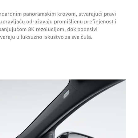
tandardnim panoramskim krovom, stvarajući pravi
upravljaču odražavaju promišljenu prefinjenost i
anjujućom 8K rezolucijom, dok podesivi
araju u luksuzno iskustvo za sva čula.