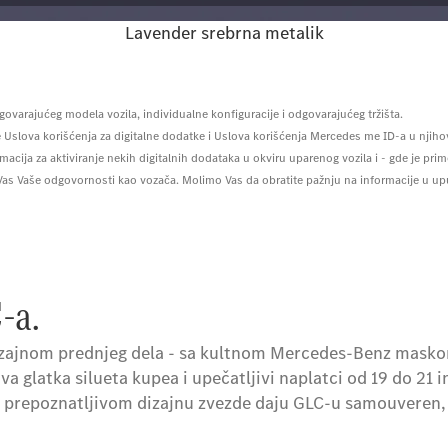
Lavender srebrna metalik
ovarajućeg modela vozila, individualne konfiguracije i odgovarajućeg tržišta.
 Uslova korišćenja za digitalne dodatke i Uslova korišćenja Mercedes me ID-a u njiho
ja za aktiviranje nekih digitalnih dodataka u okviru uparenog vozila i - gde je primen
Vas Vaše odgovornosti kao vozača. Molimo Vas da obratite pažnju na informacije u up
-a.
dizajnom prednjeg dela - sa kultnom Mercedes-Benz masko
gova glatka silueta kupea i upečatljivi naplatci od 19 do 21
a u prepoznatljivom dizajnu zvezde daju GLC-u samouveren