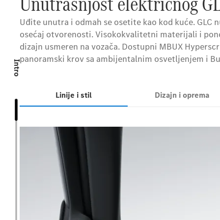
Unutrašnjost električnog G
Uđite unutra i odmah se osetite kao kod kuće. GLC 
osećaj otvorenosti. Visokokvalitetni materijali i 
dizajn usmeren na vozača. Dostupni MBUX Hyperscre
panoramski krov sa ambijentalnim osvetljenjem i Bu
Intro
Linije i stil
Dizajn i oprema