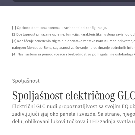
[1] Opciono dostupna oprema u zavisnosti od konfiguracije.
[2]Dostupnost prikazane opreme, funkcija, karakteristika i usluga zavisi od odg
[3] Korišćenje određenih digitalnih dodataka zahteva kontinuirano prihvatanje
nalogom Mercedes-Benz, saglasnost za čuvanje i preuzimanje potrebnih informaci
[4] Naši sistemi za pomoć vozaču i bezbednost su pomagala i ne oslobađaju 
Spoljašnost
Spoljašnost električnog GLC
Električni GLC nudi prepoznatljivost sa svojim EQ 
zadivljujući sjaj oko panela i zvezde. Sa strane, nje
delu, oblikovani lukovi točkova i LED zadnja svetl