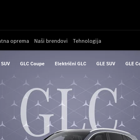
datna oprema
Naši brendovi
Tehnologija
 SUV
GLC Coupe
Električni GLC
GLE SUV
GLE C