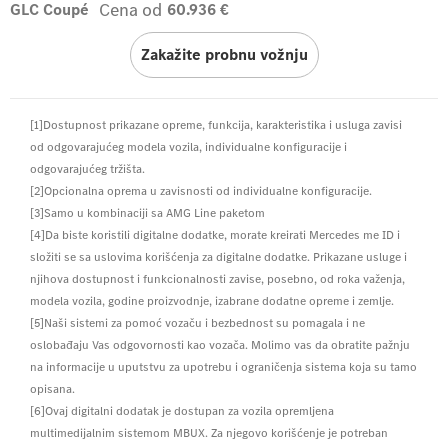
Cena od
GLC Coupé
60.936 €
Zakažite probnu vožnju
[1]Dostupnost prikazane opreme, funkcija, karakteristika i usluga zavisi
od odgovarajućeg modela vozila, individualne konfiguracije i
odgovarajućeg tržišta.
[2]Opcionalna oprema u zavisnosti od individualne konfiguracije.
[3]Samo u kombinaciji sa AMG Line paketom
[4]Da biste koristili digitalne dodatke, morate kreirati Mercedes me ID i
složiti se sa uslovima korišćenja za digitalne dodatke. Prikazane usluge i
njihova dostupnost i funkcionalnosti zavise, posebno, od roka važenja,
modela vozila, godine proizvodnje, izabrane dodatne opreme i zemlje.
[5]Naši sistemi za pomoć vozaču i bezbednost su pomagala i ne
oslobađaju Vas odgovornosti kao vozača. Molimo vas da obratite pažnju
na informacije u uputstvu za upotrebu i ograničenja sistema koja su tamo
opisana.
[6]Ovaj digitalni dodatak je dostupan za vozila opremljena
multimedijalnim sistemom MBUX. Za njegovo korišćenje je potreban