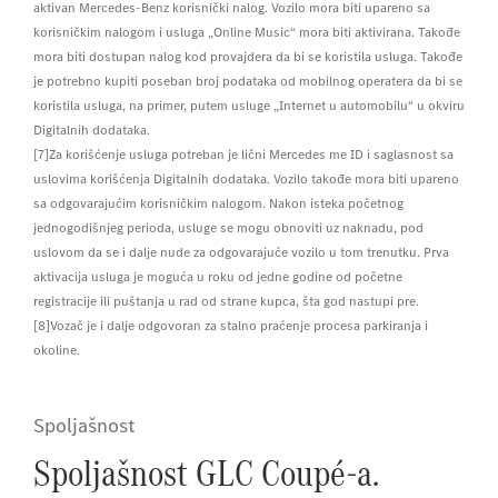
aktivan Mercedes-Benz korisnički nalog. Vozilo mora biti upareno sa
korisničkim nalogom i usluga „Online Music“ mora biti aktivirana. Takođe
mora biti dostupan nalog kod provajdera da bi se koristila usluga. Takođe
je potrebno kupiti poseban broj podataka od mobilnog operatera da bi se
koristila usluga, na primer, putem usluge „Internet u automobilu“ u okviru
Digitalnih dodataka.
[7]Za korišćenje usluga potreban je lični Mercedes me ID i saglasnost sa
uslovima korišćenja Digitalnih dodataka. Vozilo takođe mora biti upareno
sa odgovarajućim korisničkim nalogom. Nakon isteka početnog
jednogodišnjeg perioda, usluge se mogu obnoviti uz naknadu, pod
uslovom da se i dalje nude za odgovarajuće vozilo u tom trenutku. Prva
aktivacija usluga je moguća u roku od jedne godine od početne
registracije ili puštanja u rad od strane kupca, šta god nastupi pre.
[8]Vozač je i dalje odgovoran za stalno praćenje procesa parkiranja i
okoline.
Spoljašnost
Spoljašnost GLC Coupé-a.