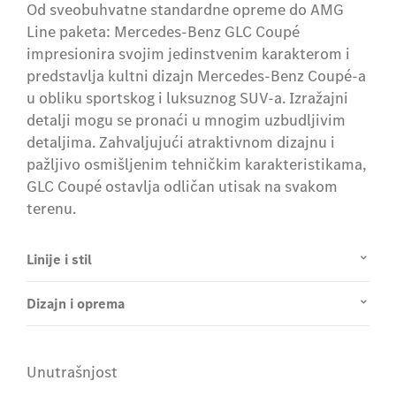
Od sveobuhvatne standardne opreme do AMG
Line paketa: Mercedes-Benz GLC Coupé
impresionira svojim jedinstvenim karakterom i
predstavlja kultni dizajn Mercedes-Benz Coupé-a
u obliku sportskog i luksuznog SUV-a. Izražajni
detalji mogu se pronaći u mnogim uzbudljivim
detaljima. Zahvaljujući atraktivnom dizajnu i
pažljivo osmišljenim tehničkim karakteristikama,
GLC Coupé ostavlja odličan utisak na svakom
terenu.
Linije i stil
Dizajn i oprema
Unutrašnjost