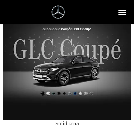
GLB
GLC
GLC Coupé
GLE
GLE Coupé
Solid crna