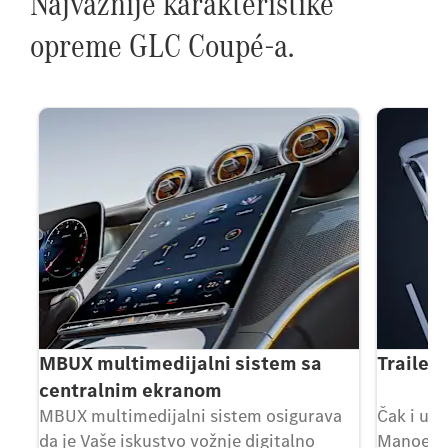
Najvažnije karakteristike
opreme GLC Coupé-a.
MBUX multimedijalni sistem sa
Trailer
centralnim ekranom
MBUX multimedijalni sistem osigurava
Čak i u t
da je Vaše iskustvo vožnje digitalno
Manoeuvr