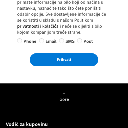
primate informacije na bilo koji od načina u
nastavku, naznačite tako što ćete poništiti
odabir opcije. Sve dostavljene informacije će
se koristiti u skladu s našom Politikom
privatnosti
i
kolačića
i neće se dijeliti s bilo
kojom kompanijom treće strane.
Phone
Email
SMS
Post
Prihvati
Gore
Vodič za kupovinu