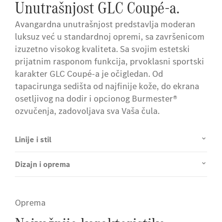
Unutrašnjost GLC Coupé-a.
Avangardna unutrašnjost predstavlja moderan
luksuz već u standardnoj opremi, sa završenicom
izuzetno visokog kvaliteta. Sa svojim estetski
prijatnim rasponom funkcija, prvoklasni sportski
karakter GLC Coupé-a je očigledan. Od
tapacirunga sedišta od najfinije kože, do ekrana
osetljivog na dodir i opcionog Burmester®
ozvučenja, zadovoljava sva Vaša čula.
Linije i stil
Dizajn i oprema
Oprema