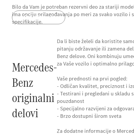
Bilo da Vam je potreban rezervni deo za stariji mode
ima opciju prilagođavanja po meri za svako vozilo i 
Pošaljite upit
specifikacije.
Da li biste želeli da koristite 
pitanju održavanje ili zamena de
Benz delove. Oni kombinuju umeć
Mercedes-
za Vaše vozilo i optimalno prila
Benz
Vaše prednosti na prvi pogled:
- Odličan kvalitet, preciznost i iz
originalni
- Testirani i pregledani u skladu
pouzdanost
delovi
- Specijalno razvijeni za odgovara
- Brzo dostupni širom sveta
Za dodatne informacije o Merced