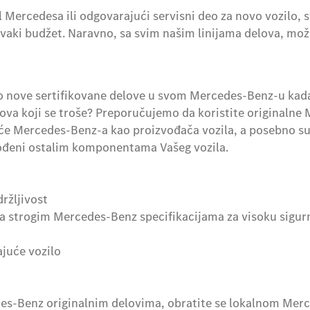
l Mercedesa ili odgovarajući servisni deo za novo vozilo
svaki budžet. Naravno, sa svim našim linijama delova, može
samo nove sertifikovane delove u svom Mercedes-Benz-u kada
lova koji se troše? Preporučujemo da koristite originalne
e Mercedes-Benz-a kao proizvođača vozila, a posebno su 
gođeni ostalim komponentama Vašeg vozila.
držljivost
 sa strogim Mercedes-Benz specifikacijama za visoku sigur
juće vozilo
es-Benz originalnim delovima, obratite se lokalnom Mer