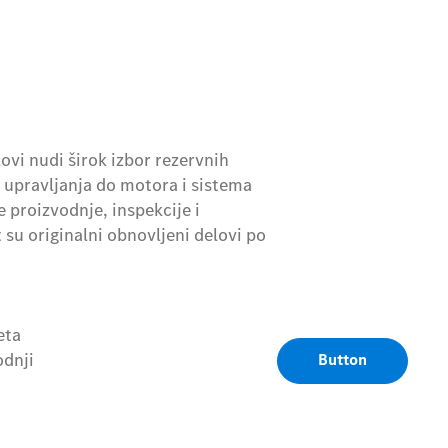
vi nudi širok izbor rezervnih
i upravljanja do motora i sistema
 proizvodnje, inspekcije i
su originalni obnovljeni delovi po
eta
odnji
Button