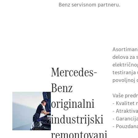
Benz servisnom partneru.
Asortiman 
delova za 
električno
Mercedes-
testiranja
povoljnoj 
Benz
Vaše predn
originalni
- Kvalitet
- Atraktiv
industrijski
- Garancij
- Pouzdan
remontovani