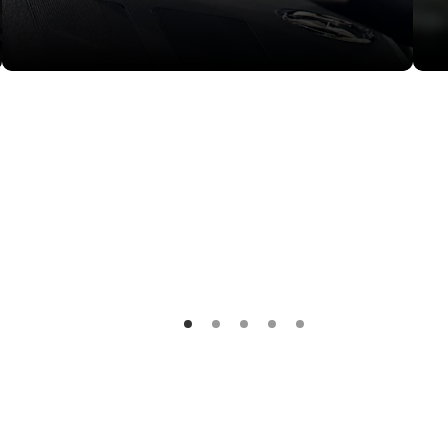
Originalno motorno ulje za zaštitu vašeg
Opt
motora