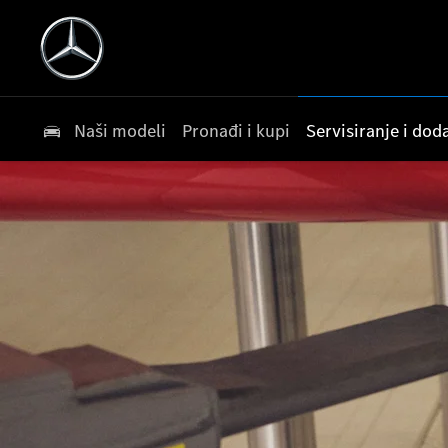
Naši modeli
Pronađi i kupi
Servisiranje i do