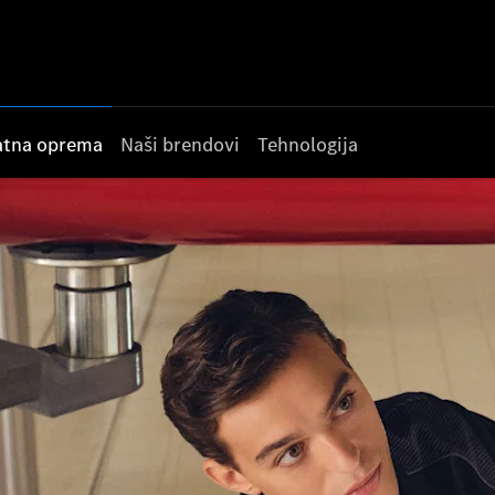
datna oprema
Naši brendovi
Tehnologija