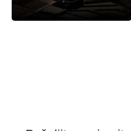
Efikasno kočenje za vašu bezbednost