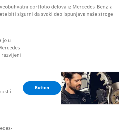
, sveobuhvatni portfolio delova iz Mercedes-Benz-a
te biti sigurni da svaki deo ispunjava naše stroge
 je u
 Mercedes-
razvijeni
Button
nost i
cedes-