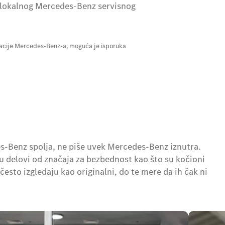
 lokalnog Mercedes-Benz servisnog
eracije Mercedes-Benz-a, moguća je isporuka
es-Benz spolja, ne piše uvek Mercedes-Benz iznutra.
aju delovi od značaja za bezbednost kao što su kočioni
i često izgledaju kao originalni, do te mere da ih čak ni