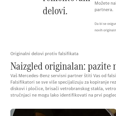
Možete na
delovi.
partnera.
Da bi se osigu
novih origina
Originalni delovi protiv falsifikata
Naizgled originalan: pazite 
Vaš Mercedes-Benz servisni partner štiti Vas od fals
Falsifikatori se sve više specijalizuju za kopiranje 
diskovi i pločice, brisači vetrobranskog stakla, vetrob
stručnjaci ne mogu lako identifikovati na prvi pogle