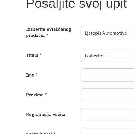
Pošaljite svoj upit
Izaberite ovlašćenog
Ljetopis Automotive
prodavca
*
Titula
*
Izaberite...
Ime
*
Prezime
*
Registracija vozila