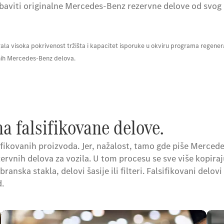
baviti originalne Mercedes-Benz rezervne delove od svog
rala visoka pokrivenost tržišta i kapacitet isporuke u okviru programa regen
lnih Mercedes-Benz delova.
na falsifikovane delove.
ifikovanih proizvoda. Jer, nažalost, tamo gde piše Merced
rezervnih delova za vozila. U tom procesu se sve više kopir
ranska stakla, delovi šasije ili filteri. Falsifikovani delov
d.