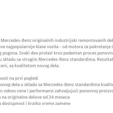
Mercedes-Benz originalnih industrijski remontovanih delo
sve najpopularnije klase vozila - od motora za pokretanje 
g pogona. Svaki deo prolazi kroz pedantan proces ponovne
 u skladu sa strogim Mercedes-Benz standardima. Rezultat 
ceni, sa kvalitetom novog dela.
osti na prvi pogled:
 novog dela u skladu sa Mercedes-Benz standardima kvalit
an odnos cene i performansi zahvaljujući ponovnoj proizv
a na originalne delove od 24 meseca
a dostupnost i kratko vreme zamene