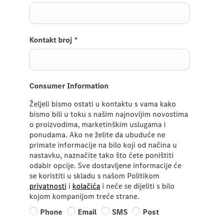
Kontakt broj
*
Consumer Information
Željeli bismo ostati u kontaktu s vama kako
bismo bili u toku s našim najnovijim novostima
o proizvodima, marketinškim uslugama i
ponudama. Ako ne želite da ubuduće ne
primate informacije na bilo koji od načina u
nastavku, naznačite tako što ćete poništiti
odabir opcije. Sve dostavljene informacije će
se koristiti u skladu s našom Politikom
privatnosti
i
kolačića
i neće se dijeliti s bilo
kojom kompanijom treće strane.
Phone
Email
SMS
Post