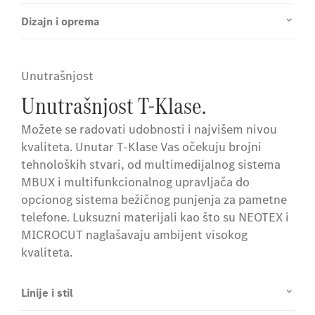
Dizajn i oprema
Unutrašnjost
Unutrašnjost T-Klase.
Možete se radovati udobnosti i najvišem nivou
kvaliteta. Unutar T-Klase Vas očekuju brojni
tehnoloških stvari, od multimedijalnog sistema
MBUX i multifunkcionalnog upravljača do
opcionog sistema bežičnog punjenja za pametne
telefone. Luksuzni materijali kao što su NEOTEX i
MICROCUT naglašavaju ambijent visokog
kvaliteta.
Linije i stil