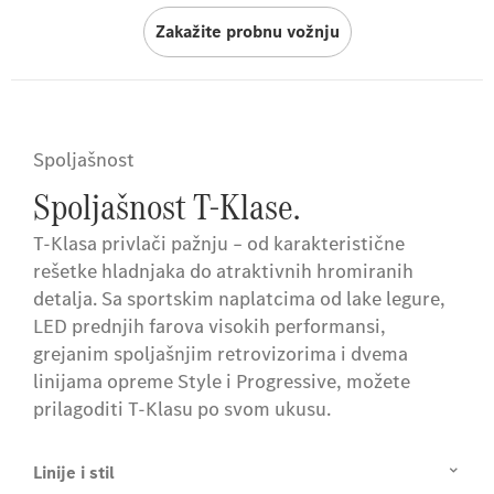
Zakažite probnu vožnju
Spoljašnost
Spoljašnost T-Klase.
T-Klasa privlači pažnju – od karakteristične
rešetke hladnjaka do atraktivnih hromiranih
detalja. Sa sportskim naplatcima od lake legure,
LED prednjih farova visokih performansi,
grejanim spoljašnjim retrovizorima i dvema
linijama opreme Style i Progressive, možete
prilagoditi T-Klasu po svom ukusu.
Linije i stil