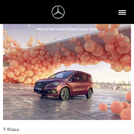
Marco Polo
C-Class
T-Klasa
S-Class
V-Klasa
T-Klasa