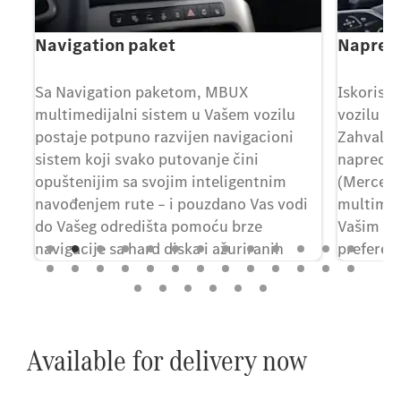
Navigation paket
Napredn
Sa Navigation paketom, MBUX
Iskorist
multimedijalni sistem u Vašem vozilu
vozilu ef
a
postaje potpuno razvijen navigacioni
Zahvaljuj
sistem koji svako putovanje čini
napredn
opuštenijim sa svojim inteligentnim
(Mercede
e
navođenjem rute – i pouzdano Vas vodi
multimed
 sa
do Vašeg odredišta pomoću brze
Vašim sp
navigacije sa hard diska i ažuriranih
preferen
onlajn podataka.
MBUX će
[3]
[3] Označene komponente su Digital Extras. Za
korišćenje su potrebni lični Mercedes me ID i
Available for delivery now
saglasnost sa uslovima korišćenja digitalnih dodataka.
Pored toga, dotično vozilo treba da bude upareno sa