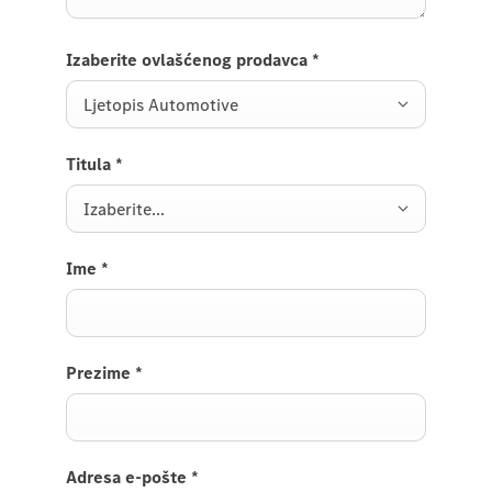
Izaberite ovlašćenog prodavca
*
Ljetopis Automotive
Titula
*
Izaberite...
Ime
*
Prezime
*
Adresa e-pošte
*