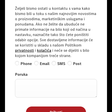
Željeli bismo ostati u kontaktu s vama kako
bismo bili u toku s našim najnovijim novostima
o proizvodima, marketinškim uslugama i
ponudama. Ako ne želite da ubuduće ne
primate informacije na bilo koji od načina u
nastavku, naznačite tako što ćete poništiti
odabir opcije. Sve dostavljene informacije će
se koristiti u skladu s našom Politikom
privatnosti
i
kolačića
i neće se dijeliti s bilo
kojom kompanijom treće strane.
Phone
Email
SMS
Post
Poruka