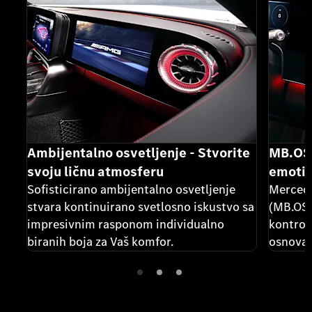
Ambijentalno osvetljenje - Stvorite
MB.OS 
svoju ličnu atmosferu
emoti
Sofisticirano ambijentalno osvetljenje
Mercede
stvara kontinuirano svetlosno iskustvo sa
(MB.OS)
impresivnim rasponom individualno
kontrol
biranih boja za Vaš komfor.
osnova 
korisni