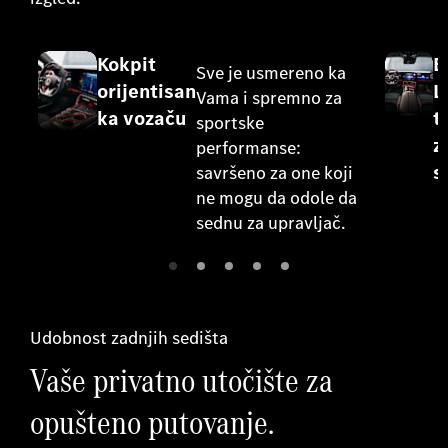
Kokpit
E
Sve je usmereno ka
orijentisan
L
Vama i spremno za
ka vozaču
t
sportske
z
performanse:
s
savršeno za one koji
ne mogu da odole da
sednu za upravljač.
Udobnost zadnjih sedišta
Vaše privatno utočište za
opušteno putovanje.