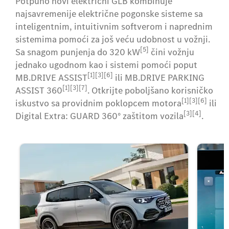
Potpuno novi električni GLB kombinuje
najsavremenije električne pogonske sisteme sa
inteligentnim, intuitivnim softverom i naprednim
sistemima pomoći za još veću udobnost u vožnji.
[5]
Sa snagom punjenja do 320 kW
čini vožnju
jednako ugodnom kao i sistemi pomoći poput
[1][3][6]
MB.DRIVE ASSIST
ili MB.DRIVE PARKING
[1][3][7]
ASSIST 360
. Otkrijte poboljšano korisničko
[1][3][6]
iskustvo sa providnim poklopcem motora
ili
[3][4]
Digital Extra: GUARD 360° zaštitom vozila
.