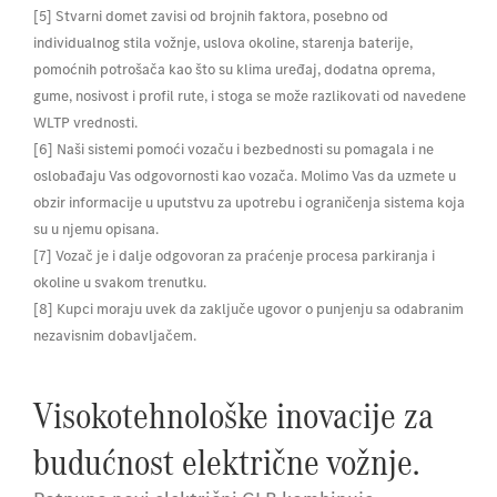
[5] Stvarni domet zavisi od brojnih faktora, posebno od
individualnog stila vožnje, uslova okoline, starenja baterije,
pomoćnih potrošača kao što su klima uređaj, dodatna oprema,
gume, nosivost i profil rute, i stoga se može razlikovati od navedene
WLTP vrednosti.
[6] Naši sistemi pomoći vozaču i bezbednosti su pomagala i ne
oslobađaju Vas odgovornosti kao vozača. Molimo Vas da uzmete u
obzir informacije u uputstvu za upotrebu i ograničenja sistema koja
su u njemu opisana.
[7] Vozač je i dalje odgovoran za praćenje procesa parkiranja i
okoline u svakom trenutku.
[8] Kupci moraju uvek da zaključe ugovor o punjenju sa odabranim
nezavisnim dobavljačem.
Visokotehnološke inovacije za
budućnost električne vožnje.