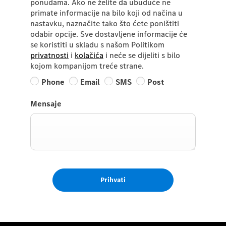
ponudama. Ako ne želite da ubuduće ne
primate informacije na bilo koji od načina u
nastavku, naznačite tako što ćete poništiti
odabir opcije. Sve dostavljene informacije će
se koristiti u skladu s našom Politikom
privatnosti
i
kolačića
i neće se dijeliti s bilo
kojom kompanijom treće strane.
Phone
Email
SMS
Post
Mensaje
Prihvati