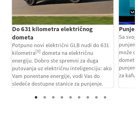
Do 631 kilometra električnog
Punjen
dometa
Sa svoj
punjenj
Potpuno novi električni GLB nudi do 631
[5]
može da
kilometra
dometa na električnu
dometa 
energiju. Dobro ste spremni za duga
punjenj
putovanja uz električnu inteligenciju: ako
za kafu.
Vam ponestane energije, vodi Vas do
sledeće dostupne stanice za punjenje.
Kontaktirajte nas