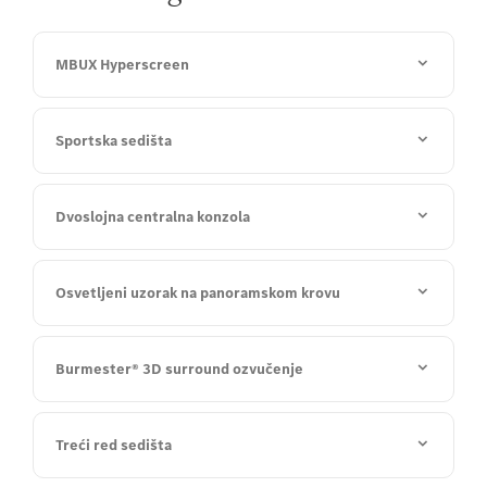
MBUX Hyperscreen
Sportska sedišta
Dvoslojna centralna konzola
Osvetljeni uzorak na panoramskom krovu
Burmester® 3D surround ozvučenje
Treći red sedišta