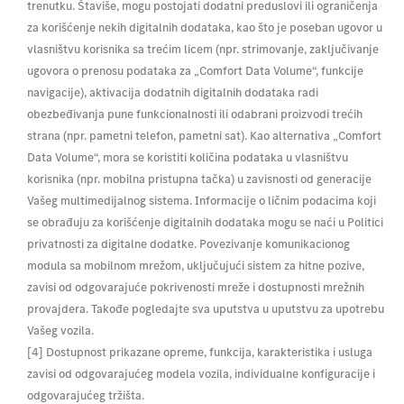
trenutku. Štaviše, mogu postojati dodatni preduslovi ili ograničenja
za korišćenje nekih digitalnih dodataka, kao što je poseban ugovor u
vlasništvu korisnika sa trećim licem (npr. strimovanje, zaključivanje
ugovora o prenosu podataka za „Comfort Data Volume“, funkcije
navigacije), aktivacija dodatnih digitalnih dodataka radi
obezbeđivanja pune funkcionalnosti ili odabrani proizvodi trećih
strana (npr. pametni telefon, pametni sat). Kao alternativa „Comfort
Data Volume“, mora se koristiti količina podataka u vlasništvu
korisnika (npr. mobilna pristupna tačka) u zavisnosti od generacije
Vašeg multimedijalnog sistema. Informacije o ličnim podacima koji
se obrađuju za korišćenje digitalnih dodataka mogu se naći u Politici
privatnosti za digitalne dodatke. Povezivanje komunikacionog
modula sa mobilnom mrežom, uključujući sistem za hitne pozive,
zavisi od odgovarajuće pokrivenosti mreže i dostupnosti mrežnih
provajdera. Takođe pogledajte sva uputstva u uputstvu za upotrebu
Vašeg vozila.
[4] Dostupnost prikazane opreme, funkcija, karakteristika i usluga
zavisi od odgovarajućeg modela vozila, individualne konfiguracije i
odgovarajućeg tržišta.