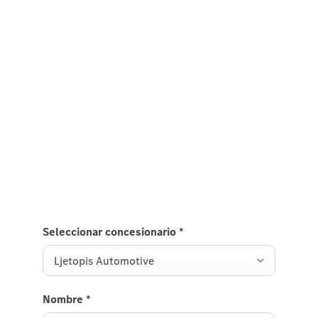
Prvi korak ka Vašem potpuno
novom električnom GLB modelu.
Iskoristite ovu jedinstvenu priliku i informišite se za
električni GLB model. Popunite kontakt formular i
pošaljite svoj zahtev izabranom Mercedes-Benz
prodavcu. Detalji o dostupnoj konfiguraciji i celom
procesu rezervacije biće razmotreni sa Vašim
ovlašćenim Mercedes-Benz prodavcem.
Seleccionar concesionario
*
Ljetopis Automotive
Nombre
*