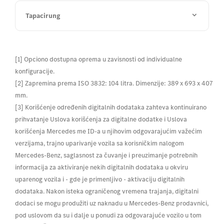
Tapacirung
[1] Opciono dostupna oprema u zavisnosti od individualne
konfiguracije.
[2] Zapremina prema ISO 3832: 104 litra. Dimenzije: 389 x 693 x 407
mm.
[3] Korišćenje određenih digitalnih dodataka zahteva kontinuirano
prihvatanje Uslova korišćenja za digitalne dodatke i Uslova
korišćenja Mercedes me ID-a u njihovim odgovarajućim važećim
verzijama, trajno uparivanje vozila sa korisničkim nalogom
Mercedes-Benz, saglasnost za čuvanje i preuzimanje potrebnih
informacija za aktiviranje nekih digitalnih dodataka u okviru
uparenog vozila i - gde je primenljivo - aktivaciju digitalnih
dodataka. Nakon isteka ograničenog vremena trajanja, digitalni
dodaci se mogu produžiti uz naknadu u Mercedes-Benz prodavnici,
pod uslovom da su i dalje u ponudi za odgovarajuće vozilo u tom