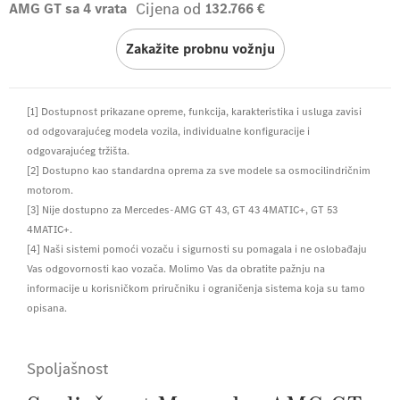
Cijena od
AMG GT sa 4 vrata
132.766 €
Zakažite probnu vožnju
[1] Dostupnost prikazane opreme, funkcija, karakteristika i usluga zavisi
od odgovarajućeg modela vozila, individualne konfiguracije i
odgovarajućeg tržišta.
[2] Dostupno kao standardna oprema za sve modele sa osmocilindričnim
motorom.
[3] Nije dostupno za Mercedes-AMG GT 43, GT 43 4MATIC+, GT 53
4MATIC+.
[4] Naši sistemi pomoći vozaču i sigurnosti su pomagala i ne oslobađaju
Vas odgovornosti kao vozača. Molimo Vas da obratite pažnju na
informacije u korisničkom priručniku i ograničenja sistema koja su tamo
opisana.
Spoljašnost