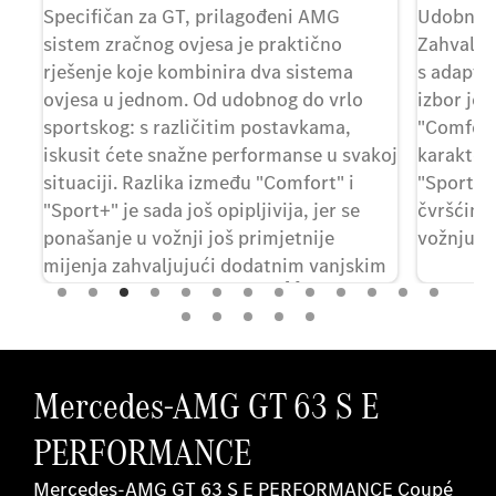
ma
Specifičan za GT, prilagođeni AMG
Udobna vo
og
sistem zračnog ovjesa je praktično
Zahvalju
 i
rješenje koje kombinira dva sistema
s adapti
ovjesa u jednom. Od udobnog do vrlo
izbor je
sportskog: s različitim postavkama,
"Comfort
iskusit ćete snažne performanse u svakoj
karakter
situaciji. Razlika između "Comfort" i
"Sport" i
"Sport+" je sada još opipljivija, jer se
čvršćim 
ponašanje u vožnji još primjetnije
vožnju.
mijenja zahvaljujući dodatnim vanjskim
[1]
kompenzacijskim ventilima.
Mercedes-AMG GT 63 S E
PERFORMANCE
Mercedes-AMG GT 63 S E PERFORMANCE Coupé