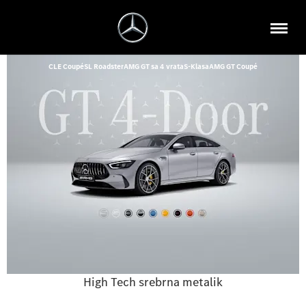
CLE Coupé
SL Roadster
AMG GT sa 4 vrata
S-Klasa
AMG GT Coupé
High Tech srebrna metalik