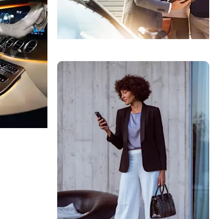
Pronađite prodavca
Laka
omercijalna
vozila