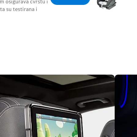
em osigurava čvrstu i
ta su testirana i