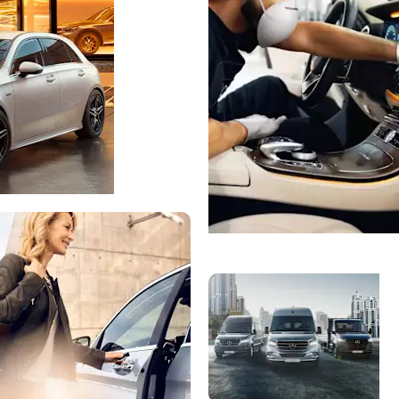
Zakažite servis
k