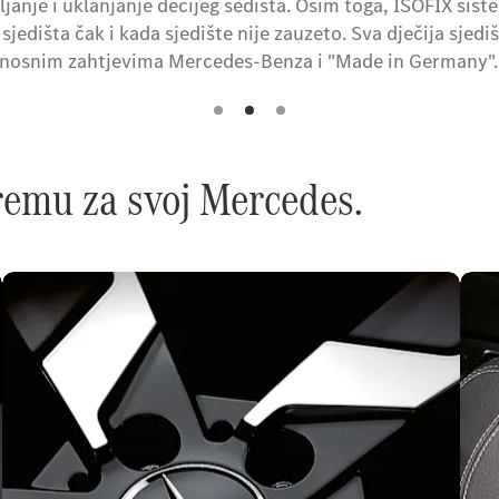
janje i uklanjanje dečijeg sedišta. Osim toga, ISOFIX sist
sjedišta čak i kada sjedište nije zauzeto. Sva dječija sjediš
urnosnim zahtjevima Mercedes-Benza i "Made in Germany".
remu za svoj Mercedes.