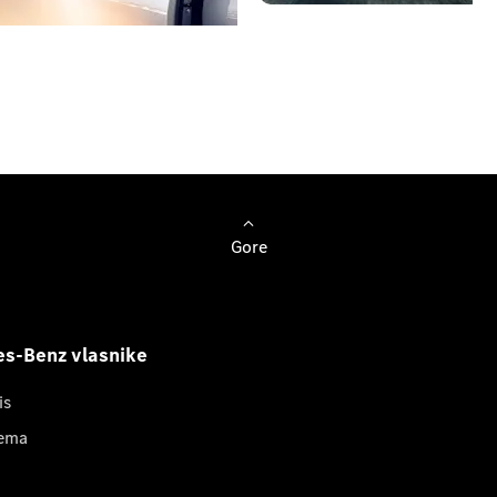
ažite probnu vožnju
Gore
s-Benz vlasnike
is
ema