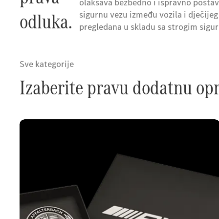
olakšava bezbedno i ispravno postavl
odluka.
sigurnu vezu između vozila i dječijeg 
pregledana u skladu sa strogim sig
Sve kategorije
Izaberite pravu dodatnu op