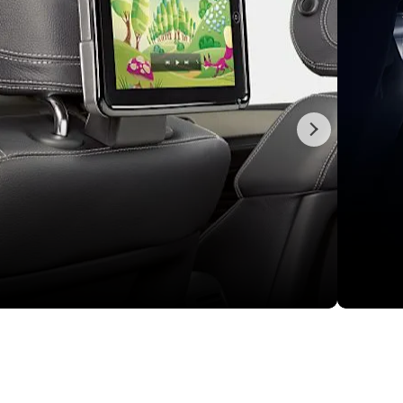
Sljedeće
ematika
Udobno