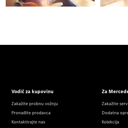
Dodatna oprema i životni stil
Zak
Vodič za kupovinu
Za Mercede
Zakažite probnu vožnju
Zakažite serv
Pronađite prodavca
Dodatna opr
Kontaktirajte nas
Kolekcija