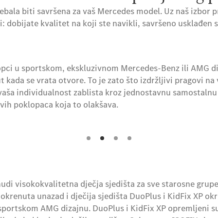
rebala biti savršena za vaš Mercedes model. Uz naš izbor 
ni: dobijate kvalitet na koji ste navikli, savršeno usklađen
lopci u sportskom, ekskluzivnom Mercedes-Benz ili AMG d
ut kada se vrata otvore. To je zato što izdržljivi pragovi na
 vaša individualnost zablista kroz jednostavnu samostaln
ivih poklopaca koja to olakšava.
di visokokvalitetna dječja sjedišta za sve starosne grupe
I okrenuta unazad i dječija sjedišta DuoPlus i KidFix XP o
sportskom AMG dizajnu. DuoPlus i KidFix XP opremljeni s