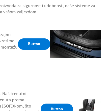
proizvoda za sigurnost i udobnost, naše sisteme za
 sa vašom zvijezdom.
izajnu
 vratima
Button
u montažu
. Naš trenutni
krenuta prema
u ISOFIX-om, što
Button