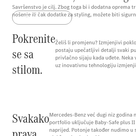
Savršenstvo je cilj. Zbog toga bi i dodatna oprema t
nošenje ili čak dodatke za styling, možete biti sigur
Više informacija
Pokrenite
Želiš li promjenu? Izmjenjivi pok
se sa
postaju upečatljivi detalji svaki p
privlačno sijaju kada uđete. Neka
stilom.
uz inovativnu tehnologiju izmjenj
Svakako
Mercedes-Benz već dugi niz godina nu
portfolio uključuje Baby-Safe plus I
prava
naprijed. Potonje također nudimo u 