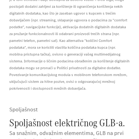
postojati dodatni zahtjevi za korištenje ili ograničenja korištenja nekih
digitalnih dodataka, kao što je zaseban ugovor s kupcem s trećim
dobavljačem (npr. streaming, sklapanje ugovora o podacima za "comfort
podatke", navigacijske funkcije), aktivacija dodatnih digitalnih dodataka
za pružanje funkcionalnosti ili odabrani proizvodi trećih strana (npr.
pametni telefon, pametni sat). Kao alternativa "količini Comfort
podataka", mora se koristiti vlastita količina podataka kupca (npr.
mobilna pristupna tačka), ovisno o generaciji vašeg multimedijalnog
sistema. Informacije o ličnim podacima obrađenim za korištenje digitalnih
dodataka mogu se pronaći u Politici privatnosti za digitalne dodatke.
Povezivanje komunikacijskog modula s mobilnom telefonskom mrežom,
uključujući sistem za hitne pozive, ovisi o odgovarajućoj mrežnoj
pokrivenosti i dostupnosti mrežnih dobavljača.
Spoljašnost
Spoljašnost električnog GLB-a.
Sa snažnim, odvažnim elementima, GLB na prvi