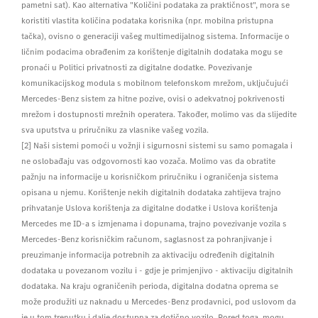
pametni sat). Kao alternativa "Količini podataka za praktičnost", mora se
koristiti vlastita količina podataka korisnika (npr. mobilna pristupna
tačka), ovisno o generaciji vašeg multimedijalnog sistema. Informacije o
ličnim podacima obrađenim za korištenje digitalnih dodataka mogu se
pronaći u Politici privatnosti za digitalne dodatke. Povezivanje
komunikacijskog modula s mobilnom telefonskom mrežom, uključujući
Mercedes-Benz sistem za hitne pozive, ovisi o adekvatnoj pokrivenosti
mrežom i dostupnosti mrežnih operatera. Također, molimo vas da slijedite
sva uputstva u priručniku za vlasnike vašeg vozila.
[2] Naši sistemi pomoći u vožnji i sigurnosni sistemi su samo pomagala i
ne oslobađaju vas odgovornosti kao vozača. Molimo vas da obratite
pažnju na informacije u korisničkom priručniku i ograničenja sistema
opisana u njemu. Korištenje nekih digitalnih dodataka zahtijeva trajno
prihvatanje Uslova korištenja za digitalne dodatke i Uslova korištenja
Mercedes me ID-a s izmjenama i dopunama, trajno povezivanje vozila s
Mercedes-Benz korisničkim računom, saglasnost za pohranjivanje i
preuzimanje informacija potrebnih za aktivaciju određenih digitalnih
dodataka u povezanom vozilu i - gdje je primjenjivo - aktivaciju digitalnih
dodataka. Na kraju ograničenih perioda, digitalna dodatna oprema se
može produžiti uz naknadu u Mercedes-Benz prodavnici, pod uslovom da
je u tom trenutku i dalje dostupna za dotično vozilo. Pored toga, mogu