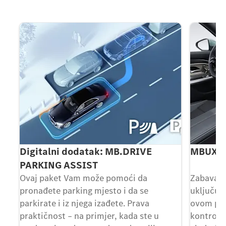
Digitalni dodatak: MB.DRIVE
MBUX S
PARKING ASSIST
Ovaj paket Vam može pomoći da
Zabava z
tu,
pronađete parking mjesto i da se
uključuje
parkirate i iz njega izađete. Prava
ovom per
iji
praktičnost – na primjer, kada ste u
kontroln