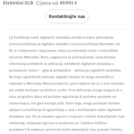
Cijena od
Električni GLB
49.901 €
Kontaktirajte nas
[1] Korištenje nekih digitalnih dodataka zahtijeva trajno prihvatanje
Uslova korištenja za digitalne dodatke i Uslova korištenja Mercedes me
ID-a s izmjenama i dopunama, trajno povezivanje vozila s korisničkim
računom Mercedes-Benz, saglasnost za pohranjivanje i preuzimanje
informacija potrebnih za aktivaciju određenih digitalnih dodataka u
povezanom vozilu i - gdje je primjenjivo - aktivaciju digitalnih dodataka.
Na kraju ograničenih perioda, digitalni dodaci se mogu produžiti uz
naknadu u Mercedes-Benz prodavnici, pod uvjetom da su u tom trenutku
još uvijek dostupni za dotično vozilo. Prva aktivacija usluga moguća je u
roku od godinu dana od početne registracije ili početne upotrebe od
strane kupca, što god nastupi prije. Osim toga, mogu postojati dodatni
zahtjevi za korištenje ili ograničenja u vezi s korištenjem nekih digitalnih
dodataka, kao što je zaseban ugovor s kupcem s trećim dobavljačem (npr.
streaming, sklapanje ugovora o podacima za "udobnu količinu
podataka") ili odabrani proizvodi trećih dobavljača (npr. pametni telefon,