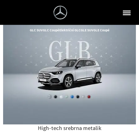
GLC SUV
GLC Coupé
Električni GLC
GLE SUV
GLE Coupé
High-tech srebrna metalik