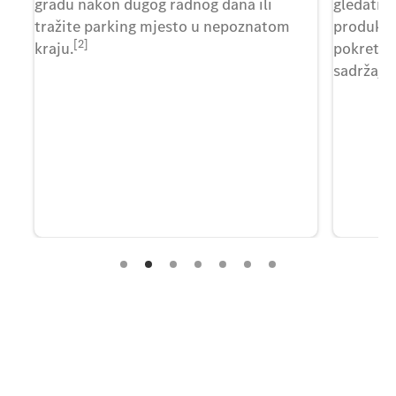
a.
gradu nakon dugog radnog dana ili
gledati f
 do
tražite parking mjesto u nepoznatom
produktiv
[2]
nt
kraju.
pokretu. 
m
sadržaj n
,
že
o
m