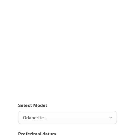
Doživite ga na putu
Probna vožnja električnog GLB
modela.
Pošaljite nam zahtjev za probnu vožnju električnog
GLB modela i javićemo Vam se uskoro.
Select Model
Odaberite...
Preferirani datum