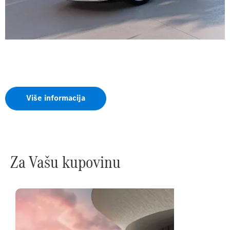
Potpuno novi
električni VLE
Više informacija
Za Vašu kupovinu
Online
Salon