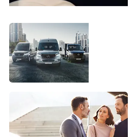
Zakažite servis
Laka
komercijalna
vozila