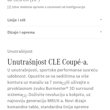
[1] Izbor dodatne opreme u zavisnosti od konfiguracije.
Linije i stil
Dizajn i oprema
Unutrašnjost
Unutrašnjost CLE Coupé-a.
U unutrašnjosti, sportske performanse susreću
udobnost. Opustite se na sedištima sa više
kontura uz masažu sa 7 zona
ili uživajte u
[2]
prvoklasnom zvuku Burmester® 3D surround
sistema
. Doživite revoluciju u kokpitu, uz
[2]
najnoviju generaciju MBUX-a. Novi dizajn
komandne table, standardna linija opreme