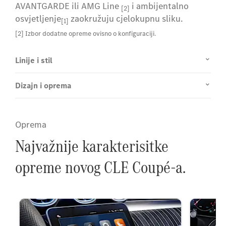
AVANTGARDE ili AMG Line
i ambijentalno
[2]
osvjetljenje
zaokružuju cjelokupnu sliku.
[1]
[2] Izbor dodatne opreme ovisno o konfiguraciji.
Linije i stil
Dizajn i oprema
Oprema
Najvažnije karakterisitke
opreme novog CLE Coupé-a.