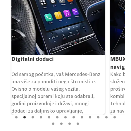
Digitalni dodaci
MBUX pr
navigac
nji
Od samog početka, vaš Mercedes-Benz
Kako bi 
ima više za ponuditi nego što mislite.
složenim
Ovisno o modelu vašeg vozila,
proširena
specijalnoj opremi koju ste odabrali,
kombinuje
ije
godini proizvodnje i državi, mnogi
Tehnolog
dodaci za daljinsko upravljanje,
za naviga
navigaciju, punjenje, zaštita vozila od
u slike u
360° i dodaci za digitalnu zabavu već su