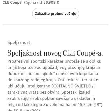
Cijena od
CLE Coupé
56.908 €
Zakažite probnu vožnju
Spoljašnost
Spoljašnost novog CLE Coupé-a.
Progresivni sportski karakter proteže se u obliku
linije koja teče od upečatljivog prednjeg kraja sa
dubokim „nosom ajkule“ i mišićavim kupolama
do snažnog zadnjeg kraja. Ostale karakteristike
uključuju inteligentno DIGITALNO SVJETLO
i
[1]
atraktivna vrata bez okvira. Sportski izgled
zaokružuje širok spektar savršeno usklađenih
felga od lake legure u veličinama od 45,7 cm (18")
do 50,8 cm (20")