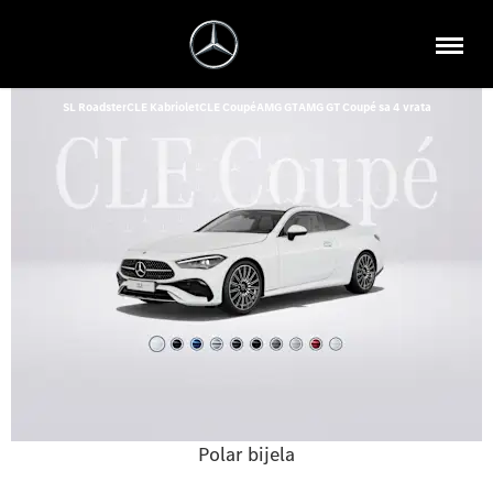
SL Roadster
CLE Kabriolet
CLE Coupé
AMG GT
AMG GT Coupé sa 4 vrata
Polar bijela