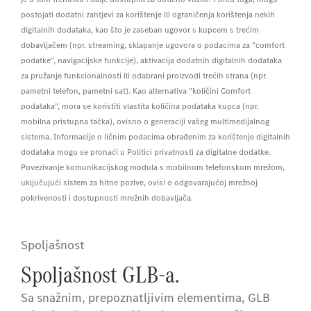
postojati dodatni zahtjevi za korištenje ili ograničenja korištenja nekih
digitalnih dodataka, kao što je zaseban ugovor s kupcem s trećim
dobavljačem (npr. streaming, sklapanje ugovora o podacima za "comfort
podatke", navigacijske funkcije), aktivacija dodatnih digitalnih dodataka
za pružanje funkcionalnosti ili odabrani proizvodi trećih strana (npr.
pametni telefon, pametni sat). Kao alternativa "količini Comfort
podataka", mora se koristiti vlastita količina podataka kupca (npr.
mobilna pristupna tačka), ovisno o generaciji vašeg multimedijalnog
sistema. Informacije o ličnim podacima obrađenim za korištenje digitalnih
dodataka mogu se pronaći u Politici privatnosti za digitalne dodatke.
Povezivanje komunikacijskog modula s mobilnom telefonskom mrežom,
uključujući sistem za hitne pozive, ovisi o odgovarajućoj mrežnoj
pokrivenosti i dostupnosti mrežnih dobavljača.
Spoljašnost
Spoljašnost GLB-a.
Sa snažnim, prepoznatljivim elementima, GLB