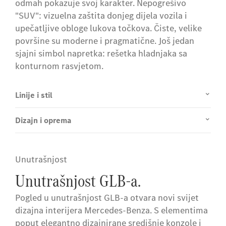
odmah pokazuje svoj karakter. Nepogrešivo
"SUV": vizuelna zaštita donjeg dijela vozila i
upečatljive obloge lukova točkova. Čiste, velike
površine su moderne i pragmatične. Još jedan
sjajni simbol napretka: rešetka hladnjaka sa
konturnom rasvjetom.
Linije i stil
Dizajn i oprema
Unutrašnjost
Unutrašnjost GLB-a.
Pogled u unutrašnjost GLB-a otvara novi svijet
dizajna interijera Mercedes-Benza. S elementima
poput elegantno dizajnirane središnje konzole i