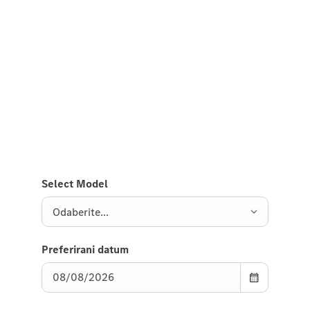
Doživite ga na putu
Probna vožnja GLB modela.
Pošaljite nam zahtjev za probnu vožnju GLB modela
i javićemo Vam se uskoro.
Select Model
Odaberite...
Preferirani datum