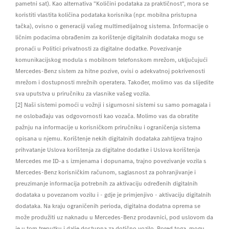
pametni sat). Kao alternativa "Količini podataka za praktičnost", mora se
koristiti vlastita količina podataka korisnika (npr. mobilna pristupna
tačka), ovisno o generaciji vašeg multimedijalnog sistema. Informacije o
ličnim podacima obrađenim za korištenje digitalnih dodataka mogu se
pronaći u Politici privatnosti za digitalne dodatke. Povezivanje
komunikacijskog modula s mobilnom telefonskom mrežom, uključujući
Mercedes-Benz sistem za hitne pozive, ovisi o adekvatnoj pokrivenosti
mrežom i dostupnosti mrežnih operatera. Također, molimo vas da slijedite
sva uputstva u priručniku za vlasnike vašeg vozila.
[2] Naši sistemi pomoći u vožnji i sigurnosni sistemi su samo pomagala i
ne oslobađaju vas odgovornosti kao vozača. Molimo vas da obratite
pažnju na informacije u korisničkom priručniku i ograničenja sistema
opisana u njemu. Korištenje nekih digitalnih dodataka zahtijeva trajno
prihvatanje Uslova korištenja za digitalne dodatke i Uslova korištenja
Mercedes me ID-a s izmjenama i dopunama, trajno povezivanje vozila s
Mercedes-Benz korisničkim računom, saglasnost za pohranjivanje i
preuzimanje informacija potrebnih za aktivaciju određenih digitalnih
dodataka u povezanom vozilu i - gdje je primjenjivo - aktivaciju digitalnih
dodataka. Na kraju ograničenih perioda, digitalna dodatna oprema se
može produžiti uz naknadu u Mercedes-Benz prodavnici, pod uslovom da
je u tom trenutku i dalje dostupna za dotično vozilo. Pored toga, mogu