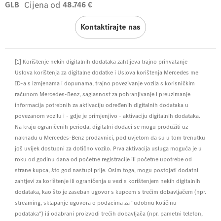
Cijena od
GLB
48.746 €
Kontaktirajte nas
[1] Korištenje nekih digitalnih dodataka zahtijeva trajno prihvatanje
Uslova korištenja za digitalne dodatke i Uslova korištenja Mercedes me
ID-a s izmjenama i dopunama, trajno povezivanje vozila s korisničkim
računom Mercedes-Benz, saglasnost za pohranjivanje i preuzimanje
informacija potrebnih za aktivaciju određenih digitalnih dodataka u
povezanom vozilu i - gdje je primjenjivo - aktivaciju digitalnih dodataka.
Na kraju ograničenih perioda, digitalni dodaci se mogu produžiti uz
naknadu u Mercedes-Benz prodavnici, pod uvjetom da su u tom trenutku
još uvijek dostupni za dotično vozilo. Prva aktivacija usluga moguća je u
roku od godinu dana od početne registracije ili početne upotrebe od
strane kupca, što god nastupi prije. Osim toga, mogu postojati dodatni
zahtjevi za korištenje ili ograničenja u vezi s korištenjem nekih digitalnih
dodataka, kao što je zaseban ugovor s kupcem s trećim dobavljačem (npr.
streaming, sklapanje ugovora o podacima za "udobnu količinu
podataka") ili odabrani proizvodi trećih dobavljača (npr. pametni telefon,