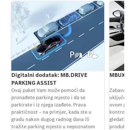
Digitalni dodatak: MB.DRIVE
MBUX S
PARKING ASSIST
Ovaj paket Vam može pomoći da
Zabava z
tu,
pronađete parking mjesto i da se
uključuje
parkirate i iz njega izađete. Prava
ovom per
iji
praktičnost – na primjer, kada ste u
kontroln
a.
gradu nakon dugog radnog dana ili
gledati f
 do
tražite parking mjesto u nepoznatom
produktiv