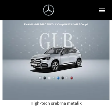
Električni GLB
GLC SUV
GLC Coupé
GLE SUV
GLE Coupé
High-tech srebrna metalik