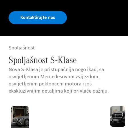
Kontaktirajte nas
Spoljašnost
Spoljašnost S-Klase
Nova S-Klasa je pristupačnija nego ikad, sa
osvijetljenom Mercedesovom zvijezdom,
osvijetljenim poklopcem motora i još
ekskluzivnijim detaljima koji privlače pažnju.
Vanjski
Sa smjelijom siluetom,
dizajn
osvijetljenim elementima
i elegantnim novim