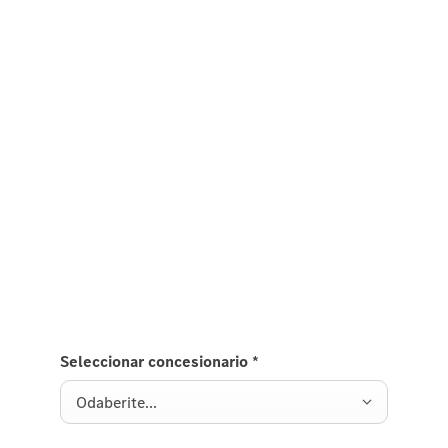
Kontaktirajte nas
Prvi korak ka Vašoj novoj S-Klasi.
Iskoristite ovu jedinstvenu priliku i prijavite se za
potpuno novu S-Klasu. Popunite kontakt obrazac i
pošaljite svoj zahtjev Mercedes-Benz-u / Vašem
odabranom Mercedes-Benz prodavaču. Detalji o
dostupnoj konfiguraciji i cijelom procesu
rezervacije bit će razmotreni s Vašim ovlaštenim
Mercedes-Benz prodavačem.
Seleccionar concesionario
*
Odaberite...