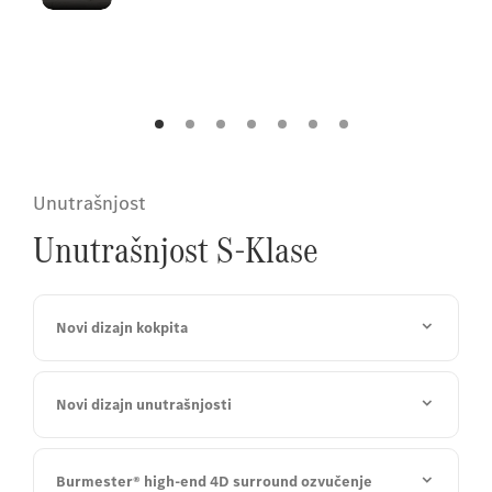
dizajnom, S-Klasa zrači
samopouzdanjem iz
svake perspektive.
Unutrašnjost
Unutrašnjost S-Klase
Novi dizajn kokpita
Novi dizajn unutrašnjosti
Burmester® high-end 4D surround ozvučenje