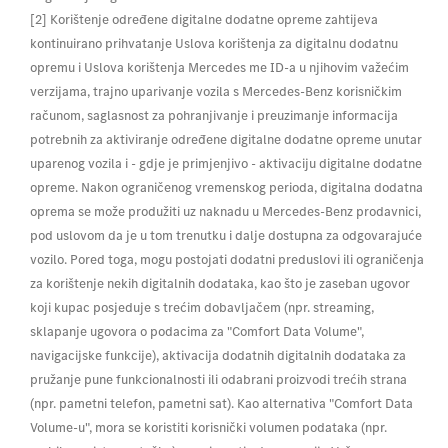
[2] Korištenje određene digitalne dodatne opreme zahtijeva
kontinuirano prihvatanje Uslova korištenja za digitalnu dodatnu
opremu i Uslova korištenja Mercedes me ID-a u njihovim važećim
verzijama, trajno uparivanje vozila s Mercedes-Benz korisničkim
računom, saglasnost za pohranjivanje i preuzimanje informacija
potrebnih za aktiviranje određene digitalne dodatne opreme unutar
uparenog vozila i - gdje je primjenjivo - aktivaciju digitalne dodatne
opreme. Nakon ograničenog vremenskog perioda, digitalna dodatna
oprema se može produžiti uz naknadu u Mercedes-Benz prodavnici,
pod uslovom da je u tom trenutku i dalje dostupna za odgovarajuće
vozilo. Pored toga, mogu postojati dodatni preduslovi ili ograničenja
za korištenje nekih digitalnih dodataka, kao što je zaseban ugovor
koji kupac posjeduje s trećim dobavljačem (npr. streaming,
sklapanje ugovora o podacima za "Comfort Data Volume",
navigacijske funkcije), aktivacija dodatnih digitalnih dodataka za
pružanje pune funkcionalnosti ili odabrani proizvodi trećih strana
(npr. pametni telefon, pametni sat). Kao alternativa "Comfort Data
Volume-u", mora se koristiti korisnički volumen podataka (npr.