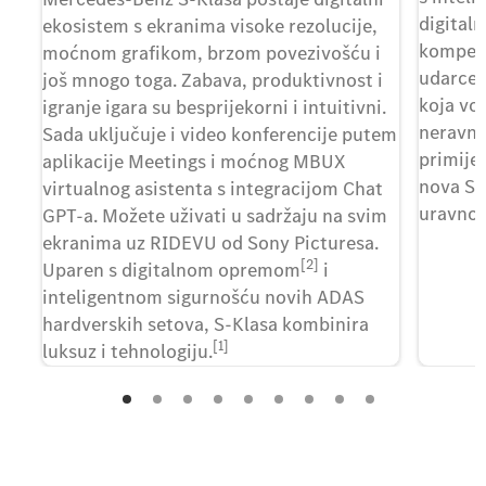
digital
ekosistem s ekranima visoke rezolucije,
kompenza
moćnom grafikom, brzom povezivošću i
udarce.
još mnogo toga. Zabava, produktivnost i
koja voz
igranje igara su besprijekorni i intuitivni.
neravni
Sada uključuje i video konferencije putem
primije
aplikacije Meetings i moćnog MBUX
nova S-
virtualnog asistenta s integracijom Chat
uravnot
GPT-a. Možete uživati ​​u sadržaju na svim
ekranima uz RIDEVU od Sony Picturesa.
[2]
Uparen s digitalnom opremom
i
inteligentnom sigurnošću novih ADAS
hardverskih setova, S-Klasa kombinira
[1]
luksuz i tehnologiju.