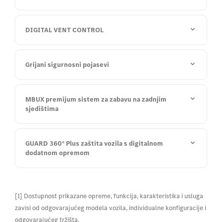
DIGITAL VENT CONTROL
Grijani sigurnosni pojasevi
MBUX premijum sistem za zabavu na zadnjim
sjedištima
GUARD 360° Plus zaštita vozila s digitalnom
dodatnom opremom
[1] Dostupnost prikazane opreme, funkcija, karakteristika i usluga
zavisi od odgovarajućeg modela vozila, individualne konfiguracije i
odgovarajućeg tržišta.