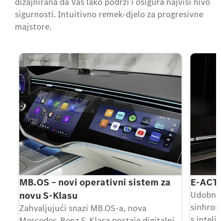
dizajnirana da Vas lako podrži i osigura najviši nivo
sigurnosti. Intuitivno remek-djelo za progresivne
majstore.
MB.OS – novi operativni sistem za
E-ACT
novu S-Klasu
Udobnos
sinhron
Zahvaljujući snazi ​​MB.OS-a, nova
s intel
Mercedes-Benz S-Klasa postaje digitalni