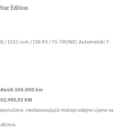
tar Edition
d) / 1332 ccm / 136 KS / 7G-TRONIC Automatski 7-
ređenih 100.000 km
102.965,92 KM
reporučene, neobavezujuće maloprodajne cijene sa
raktera.