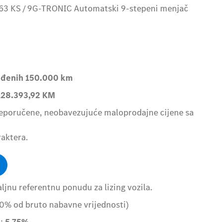
/163 KS / 9G-TRONIC Automatski 9-stepeni menjač
ređenih 150.000 km
128.393,92
KM
reporučene, neobavezujuće maloprodajne cijene sa
raktera.
jnu referentnu ponudu za lizing vozila.
0% od bruto nabavne vrijednosti)
a:
5,75%