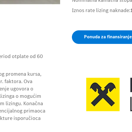
Iznos rate lizing naknade:
Ponuda za finansiranje
eriod otplate od 60
bog promena kursa,
r. faktora. Ova
čenje ugovora o
 lizinga o mogućim
om lizingu. Konačna
encijalnog primaoca
akture isporučioca