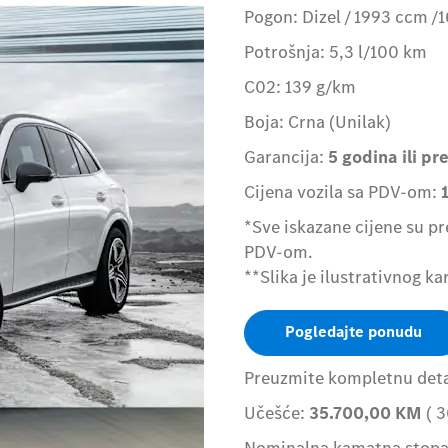
Pogon: Dizel / 1993 ccm 
Potrošnja: 5,3 l/100 km
C02: 139 g/km
Boja: Crna (Unilak)
Garancija:
5 godina ili p
Cijena vozila sa PDV-om:
*Sve iskazane cijene su p
PDV-om.
**Slika je ilustrativnog ka
Pogledajte ponudu
Preuzmite kompletnu detal
Učešće:
35.700,00
KM
( 3
Nominalna kamatna stop