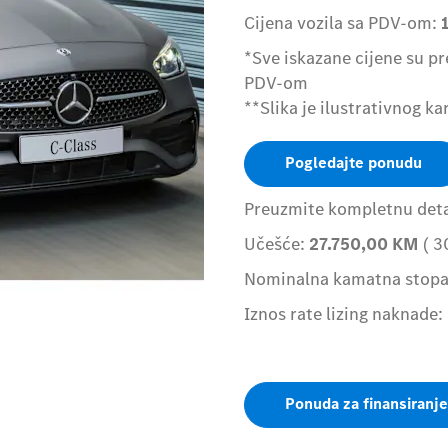
Cijena vozila sa PDV-om:
*Sve iskazane cijene su p
PDV-om
**Slika je ilustrativnog ka
Pogledajte ponudu
Preuzmite kompletnu detal
Učešće:
27.750,00
KM
( 3
Nominalna kamatna stop
Iznos rate lizing naknade:
Ponuda za finansiranje