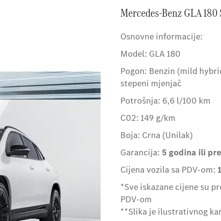
Mercedes-Benz GLA 180 S
Osnovne informacije:
Model: GLA 180
Pogon: Benzin (mild hybri
stepeni mjenjač
Potrošnja: 6,6 l/100 km
C0
2
: 149 g/km
Boja: Crna (Unilak)
Garancija:
5 godina ili p
Cijena vozila sa PDV-om:
*Sve iskazane cijene su p
PDV-om
**Slika je ilustrativnog ka