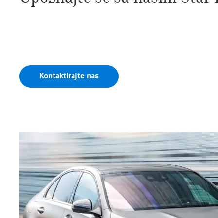
Tvoj Mercedes-Benz.
Vaša srebrna zvijezda govori umesto Vas.
Kontaktirajte nas