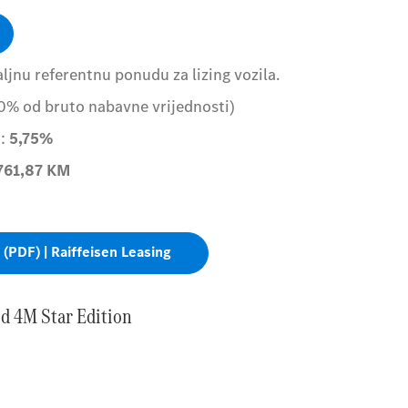
jnu referentnu ponudu za lizing vozila.
0% od bruto nabavne vrijednosti)
:
5,75%
761,87
KM
 (PDF) | Raiffeisen Leasing
d 4M Star Edition