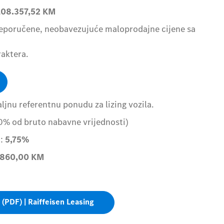
108.357,52
KM
reporučene, neobavezujuće maloprodajne cijene sa
raktera.
jnu referentnu ponudu za lizing vozila.
0% od bruto nabavne vrijednosti)
a:
5,75%
860,00
KM
 (PDF) | Raiffeisen Leasing