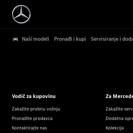
Naši modeli
Pronađi i kupi
Servisiranje i do
Vodič za kupovinu
Za Mercede
Zakažite probnu vožnju
Zakažite serv
Pronađite prodavca
Dodatna opr
Kontaktirajte nas
Kolekcija