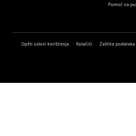
Pomoć na pu
Opšti uslovi korišćenja
Kolačići
Zaštita podataka