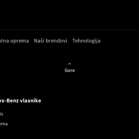
datna oprema
Naši brendovi
Tehnologija
Gore
s-Benz vlasnike
is
ema