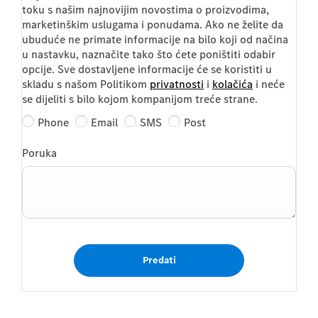
toku s našim najnovijim novostima o proizvodima,
marketinškim uslugama i ponudama. Ako ne želite da
ubuduće ne primate informacije na bilo koji od načina
u nastavku, naznačite tako što ćete poništiti odabir
opcije. Sve dostavljene informacije će se koristiti u
skladu s našom Politikom
privatnosti
i
kolačića
i neće
se dijeliti s bilo kojom kompanijom treće strane.
Phone
Email
SMS
Post
Poruka
Predati