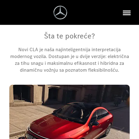
Šta te pokreće?
Novi CLA je naša najinteligentnija interpretacija
modernog vozila. Dostupan je u dvije verzije: električna
za tihu snagu i maksimalnu efikasnost i hibridna za
dinamičnu vožnju sa poznatom fleksibilnošću.